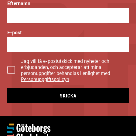
Efternamn
E-post
Jag vill få e-postutskick med nyheter och
erbjudanden, och accepterar att mina
personuppgifter behandlas i enlighet med
Personuppgiftspolicyn
.
SKICKA
Y
t