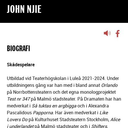
JOHN NJIE
Lyssna
på
sidans
BIOGRAFI
text
Skådespelare
Utbildad vid Teaterhögskolan i Luleå 2021-2024. Under
utbildningens gång var han med i bland annat
Orlando
på Norrbottensteatern och det egna monologprojektet
Test nr 347
på Malmö stadsteater. På Dramaten har han
medverkat i
Så tuktas en argbigga
och i Alexandra
Pascalidous
Papporna
. Har även medverkat i
Like
Lovers Do
på Kulturhuset Stadsteatern Stockholm,
Alice
i underlandet
på Malmö stadsteater och i
Shifters
,