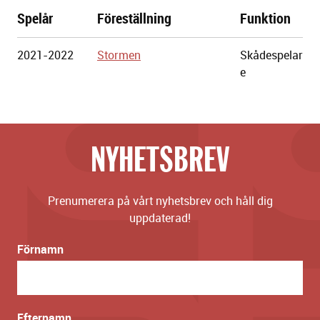
Spelår
Föreställning
Funktion
Göteborgs
2021-2022
Stormen
Skådespelar
Stadsteater
e
NYHETSBREV
Prenumerera på vårt nyhetsbrev och håll dig
uppdaterad!
Förnamn
Efternamn