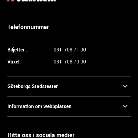
t
e
r
l
Telefonnummer
i
g
a
Biljetter :
031-708 71 00
r
e
Växel:
031-708 70 00
i
n
f
Göteborgs Stadsteater
o
r
Kontakt
m
Information om webbplatsen
a
Press
t
Biljetter
i
o
Hitta oss i sociala medier
Öppettider