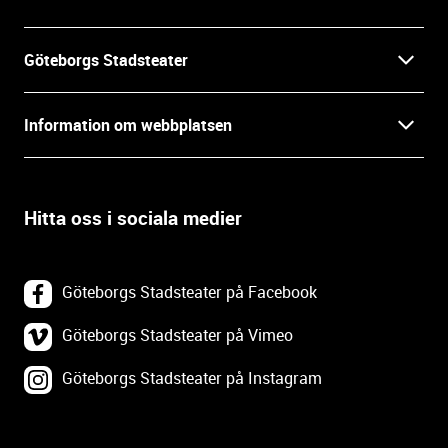
i
n
f
Göteborgs Stadsteater
o
r
Kontakt
m
Information om webbplatsen
a
Press
t
Biljetter
i
o
Hitta oss i sociala medier
Öppettider
Villkor och integritet
n
o
In English
Om webbplatsen
c
Göteborgs Stadsteater på Facebook
h
Backa Teater
k
Göteborgs Stadsteater på Vimeo
Tillgänglighetsredogörelse
o
Göteborgs Stadsteater på Instagram
Lediga tjänster
n
Webbplatskarta
t
a
Tillgänglighetsdatabasen