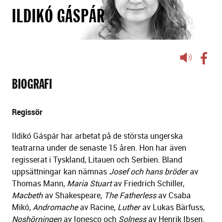
ILDIKÓ GÁSPÁR
Lyssna
på
sidans
BIOGRAFI
text
Regissör
Ildikó Gáspár har arbetat på de största ungerska
teatrarna under de senaste 15 åren. Hon har även
regisserat i Tyskland, Litauen och Serbien. Bland
uppsättningar kan nämnas
Josef och hans bröder
av
Thomas Mann,
Maria Stuart
av Friedrich Schiller,
Macbeth
av Shakespeare,
The Fatherless
av Csaba
Mikó,
Andromache
av Racine,
Luther
av Lukas Bärfuss,
Noshörningen
av Ionesco och
Solness
av Henrik Ibsen.