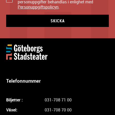
personuppgifter behandlas i enlighet med
Personuppgiftspolicyn
.
SKICKA
Y
t
t
e
r
l
Telefonnummer
i
g
a
Biljetter :
031-708 71 00
r
e
Växel:
031-708 70 00