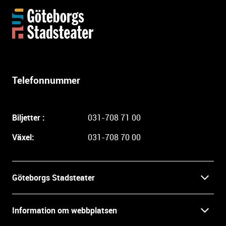
Y
t
t
e
r
l
Telefonnummer
i
g
a
Biljetter :
031-708 71 00
r
e
Växel:
031-708 70 00
i
n
f
Göteborgs Stadsteater
o
r
Kontakt
m
Information om webbplatsen
a