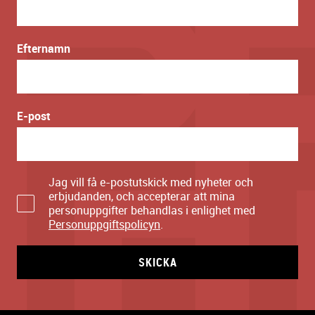
Efternamn
E-post
Jag vill få e-postutskick med nyheter och
erbjudanden, och accepterar att mina
personuppgifter behandlas i enlighet med
Personuppgiftspolicyn
.
SKICKA