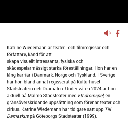
KATRINE WIEDEMANN
Lyssna
på
sidans
Katrine Wiedemann är teater- och filmregissör och
text
författare, känd för att
skapa visuellt intressanta, fysiska och
skådespelarmässigt starka föreställningar. Hon har en
lång karriär i Danmark, Norge och Tyskland. I Sverige
har hon bland annat regisserat på Kulturhuset
Stadsteatern och Dramaten. Under våren 2024 är hon
aktuell på Malmö Stadsteater med
Ett drömspel
, en
gränsöverskridande uppsättning som förenar teater och
cirkus. Katrine Wiedemann har tidigare satt upp
Till
Damaskus
på Göteborgs Stadsteater (1999).