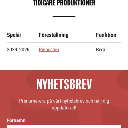
TIDIGARE PRODUKTIONER
Spelår
Föreställning
Funktion
Göteborgs
2024-2025
Pinocchio
Regi
Stadsteater
NYHETSBREV
Prenumerera på vårt nyhetsbrev och håll dig
uppdaterad!
Förnamn