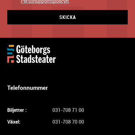
Personuppgiftspolicyn
.
SKICKA
Y
t
t
e
r
l
Telefonnummer
i
g
a
Biljetter :
031-708 71 00
r
e
Växel:
031-708 70 00
i