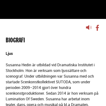
SUSANNA HEDIN
Lyssna
på
sidans
BIOGRAFI
text
Ljus
Susanna Hedin är utbildad vid Dramatiska Institutet i
Stockholm. Hon är verksam som ljussättare och
scenograf. Under utbildningen var Susanna med och
startade Scenkonstkollektivet SUTODA, som under
perioden 2009–2014 gjort över hundra
scenkonstproduktioner. Sedan 2014 är hon verksam på
Lumination Of Sweden. Susanna har arbetat inom
teater, dans, opera och musikal på bl.a Dramaten,