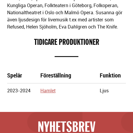
Kungliga Operan, Folkteatern i Göteborg, Folkoperan,
Nationaltheatret i Oslo och Malmö Opera. Susanna gör
även ljusdesign för livemusik t.ex med artister som
Refused, Helen Sjöholm, Eva Dahlgren och The Knife.
TIDIGARE PRODUKTIONER
Spelår
Föreställning
Funktion
Göteborgs
2023-2024
Hamlet
Ljus
Stadsteater
NYHETSBREV