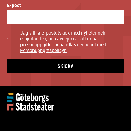
E-post
Jag vill få e-postutskick med nyheter och
erbjudanden, och accepterar att mina
personuppgifter behandlas i enlighet med
Personuppgiftspolicyn
.
SKICKA
Y
t
t
e
r