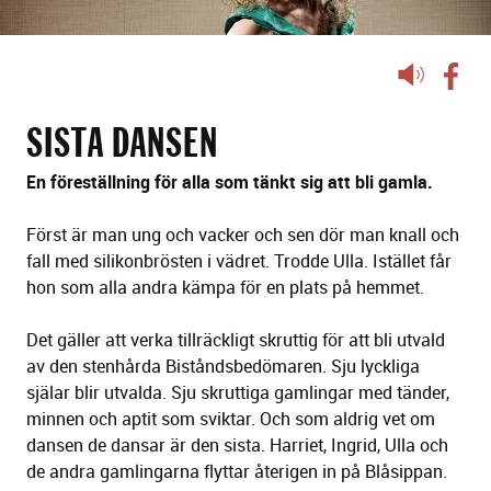
Lyssna
på
sidans
SISTA DANSEN
text
En föreställning för alla som tänkt sig att bli gamla.
Först är man ung och vacker och sen dör man knall och
fall med silikonbrösten i vädret. Trodde Ulla. Istället får
hon som alla andra kämpa för en plats på hemmet.
Det gäller att verka tillräckligt skruttig för att bli utvald
av den stenhårda Biståndsbedömaren. Sju lyckliga
själar blir utvalda. Sju skruttiga gamlingar med tänder,
minnen och aptit som sviktar. Och som aldrig vet om
dansen de dansar är den sista. Harriet, Ingrid, Ulla och
de andra gamlingarna flyttar återigen in på Blåsippan.