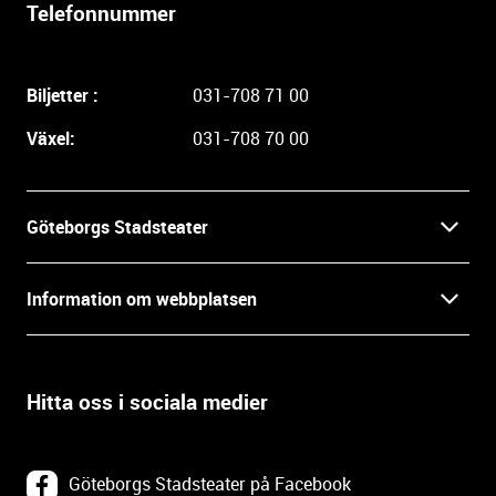
l
Telefonnummer
i
g
a
Biljetter :
031-708 71 00
r
e
Växel:
031-708 70 00
i
n
f
Göteborgs Stadsteater
o
r
Kontakt
m
Information om webbplatsen
a
Press
t
Biljetter
i
o
Hitta oss i sociala medier
Öppettider
Villkor och integritet
n
o
In English
Om webbplatsen
c
Göteborgs Stadsteater på Facebook