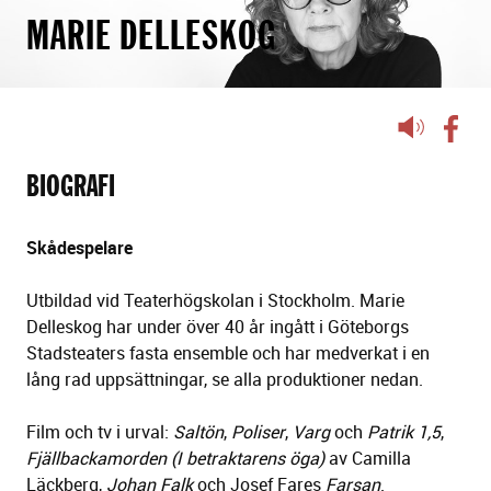
MARIE DELLESKOG
Lyssna
på
sidans
BIOGRAFI
text
Skådespelare
Utbildad vid Teaterhögskolan i Stockholm. Marie
Delleskog har under över 40 år ingått i Göteborgs
Stadsteaters fasta ensemble och har medverkat i en
lång rad uppsättningar, se alla produktioner nedan.
Film och tv i urval:
Saltön
,
Poliser
,
Varg
och
Patrik 1,5
,
Fjällbackamorden (I betraktarens öga)
av Camilla
Läckberg,
Johan Falk
och Josef Fares
Farsan
.