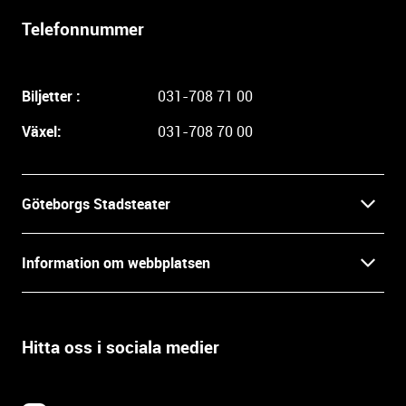
l
Telefonnummer
i
g
a
Biljetter :
031-708 71 00
r
e
Växel:
031-708 70 00
i
n
f
Göteborgs Stadsteater
o
r
Kontakt
m
Information om webbplatsen
a
Press
t
Biljetter
i
o
Hitta oss i sociala medier
Öppettider
Villkor och integritet
n
o
In English
Om webbplatsen