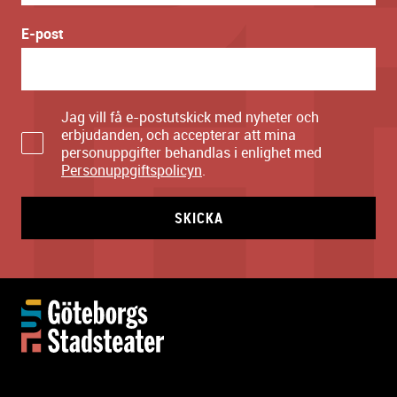
E-post
Jag vill få e-postutskick med nyheter och
erbjudanden, och accepterar att mina
personuppgifter behandlas i enlighet med
Personuppgiftspolicyn
.
SKICKA
Y
t
t
e
r