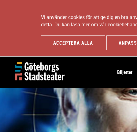
Vi använder cookies för att ge dig en bra a
detta. Du kan läsa mer om vår cookiebehand
ACCEPTERA ALLA
ANPASS
H
Biljetter
u
v
u
d
n
a
v
i