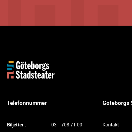
Y
t
t
e
r
l
Telefonnummer
Göteborgs 
i
g
a
Biljetter :
031-708 71 00
Kontakt
r