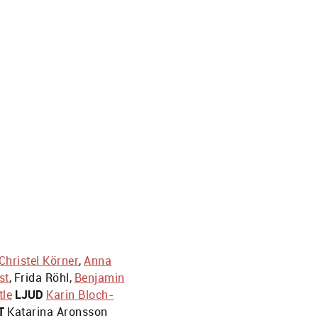
Christel Körner
,
Anna
st
,
Frida Röhl
,
Benjamin
tle
LJUD
Karin Bloch-
T
Katarina Aronsson