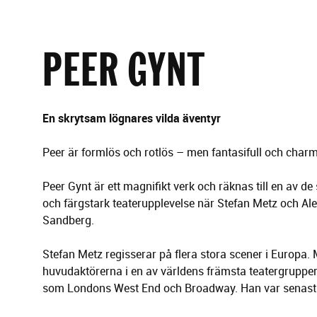
g
e
r
i
PEER GYNT
n
g
En skrytsam lögnares vilda äventyr
Peer är formlös och rotlös – men fantasifull och charmi
Peer Gynt är ett magnifikt verk och räknas till en av 
och färgstark teaterupplevelse när Stefan Metz och Ale
Sandberg.
Stefan Metz regisserar på flera stora scener i Europa
huvudaktörerna i en av världens främsta teatergrupper
som Londons West End och Broadway. Han var senast a