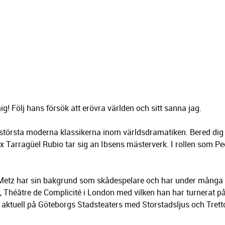
g! Följ hans försök att erövra världen och sitt sanna jag.
de största moderna klassikerna inom världsdramatiken. Bered di
x Tarragüel Rubio tar sig an Ibsens mästerverk. I rollen som Pee
. Metz har sin bakgrund som skådespelare och har under många å
, Théâtre de Complicité i London med vilken han har turnerat p
ktuell på Göteborgs Stadsteaters med Storstadsljus och Trett