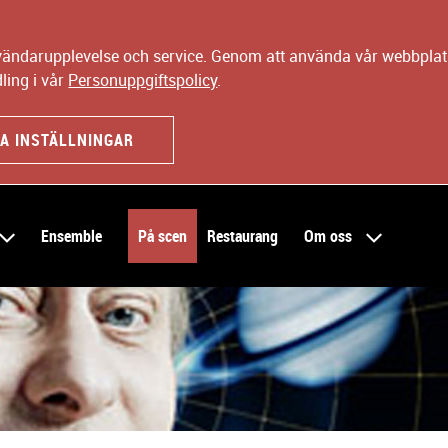
nvändarupplevelse och service. Genom att använda vår webbplats
ling i vår
Personuppgiftspolicy
.
A INSTÄLLNINGAR
Ensemble
På scen
Restaurang
Om oss