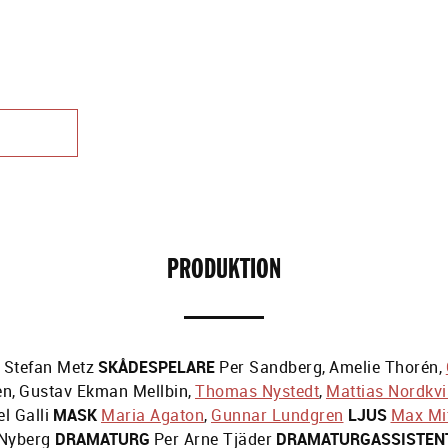
PRODUKTION
Stefan Metz
SKÅDESPELARE
Per Sandberg
,
Amelie Thorén
,
en
,
Gustav Ekman Mellbin
,
Thomas Nystedt
,
Mattias Nordkvi
l Galli
MASK
Maria Agaton
,
Gunnar Lundgren
LJUS
Max Mi
 Nyberg
DRAMATURG
Per Arne Tjäder
DRAMATURGASSISTEN