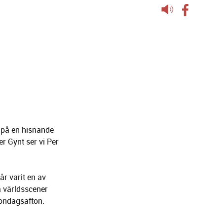
Lyssna
på
sidans
text
g på en hisnande
r Gynt ser vi Per
r varit en av
å världsscener
ondagsafton.