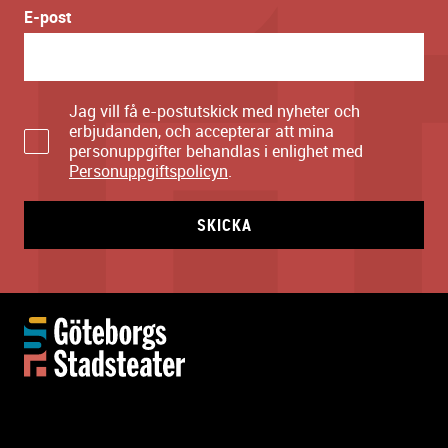
E-post
Jag vill få e-postutskick med nyheter och
erbjudanden, och accepterar att mina
personuppgifter behandlas i enlighet med
Personuppgiftspolicyn
.
SKICKA
Y
t
t
e
r