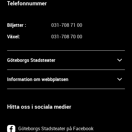
l
Telefonnummer
i
g
a
Biljetter :
031-708 71 00
r
e
Växel:
031-708 70 00
i
n
f
Göteborgs Stadsteater
o
r
Kontakt
m
Information om webbplatsen
a
Press
t
Biljetter
i
o
Hitta oss i sociala medier
Öppettider
Villkor och integritet
n
o
In English
Om webbplatsen
c
Göteborgs Stadsteater på Facebook