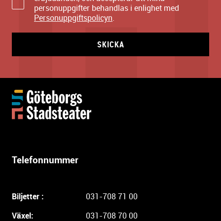
personuppgifter behandlas i enlighet med
Personuppgiftspolicyn
.
SKICKA
Y
t
t
e
r
l
Telefonnummer
i
g
a
Biljetter :
031-708 71 00
r
e
Växel:
031-708 70 00