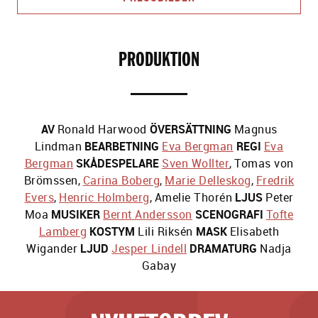
PRODUKTION
AV
Ronald Harwood
ÖVERSÄTTNING
Magnus
Lindman
BEARBETNING
Eva Bergman
REGI
Eva
Bergman
SKÅDESPELARE
Sven Wollter
,
Tomas von
Brömssen
,
Carina Boberg
,
Marie Delleskog
,
Fredrik
Evers
,
Henric Holmberg
,
Amelie Thorén
LJUS
Peter
Moa
MUSIKER
Bernt Andersson
SCENOGRAFI
Tofte
Lamberg
KOSTYM
Lili Riksén
MASK
Elisabeth
Wigander
LJUD
Jesper Lindell
DRAMATURG
Nadja
Gabay