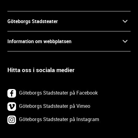
i
n
f
Göteborgs Stadsteater
o
r
Kontakt
m
Information om webbplatsen
a
Press
t
Biljetter
i
o
Hitta oss i sociala medier
Öppettider
Villkor och integritet
n
o
In English
Om webbplatsen
c
Göteborgs Stadsteater på Facebook
h
Backa Teater
k
Göteborgs Stadsteater på Vimeo
Tillgänglighetsredogörelse
o
Göteborgs Stadsteater på Instagram
Lediga tjänster
n
Webbplatskarta
t
a