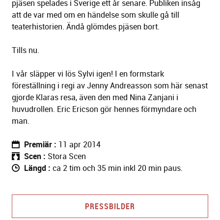
pjäsen spelades i Sverige ett år senare. Publiken insåg
att de var med om en händelse som skulle gå till
teaterhistorien. Ändå glömdes pjäsen bort.
Tills nu.
I vår släpper vi lös Sylvi igen! I en formstark
föreställning i regi av Jenny Andreasson som här senast
gjorde Klaras resa, även den med Nina Zanjani i
huvudrollen. Eric Ericson gör hennes förmyndare och
man.
Premiär
11 apr 2014
Scen
Stora Scen
Längd
ca 2 tim och 35 min inkl 20 min paus.
PRESSBILDER