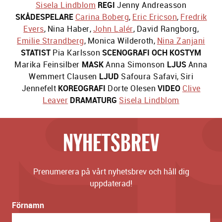
Sisela Lindblom
REGI
Jenny Andreasson
SKÅDESPELARE
Carina Boberg
,
Eric Ericson
,
Fredrik
Evers
,
Nina Haber
,
John Lalér
,
David Rangborg
,
Emilie Strandberg
,
Monica Wilderoth
,
Nina Zanjani
STATIST
Pia Karlsson
SCENOGRAFI OCH KOSTYM
Marika Feinsilber
MASK
Anna Simonson
LJUS
Anna
Wemmert Clausen
LJUD
Safoura Safavi
,
Siri
Jennefelt
KOREOGRAFI
Dorte Olesen
VIDEO
Clive
Leaver
DRAMATURG
Sisela Lindblom
NYHETSBREV
Prenumerera på vårt nyhetsbrev och håll dig
uppdaterad!
Förnamn