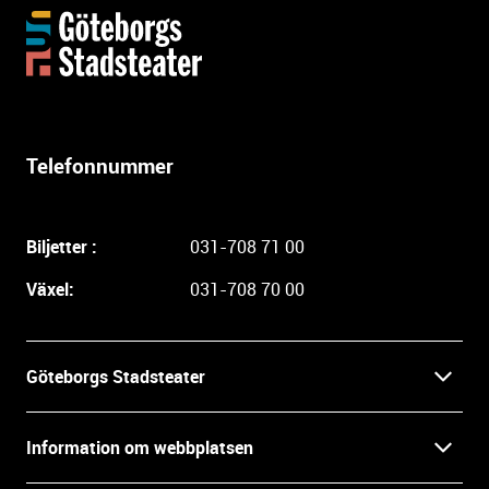
Y
t
t
e
r
l
Telefonnummer
i
g
a
Biljetter :
031-708 71 00
r
e
Växel:
031-708 70 00
i
n
f
Göteborgs Stadsteater
o
r
Kontakt
m
Information om webbplatsen
a