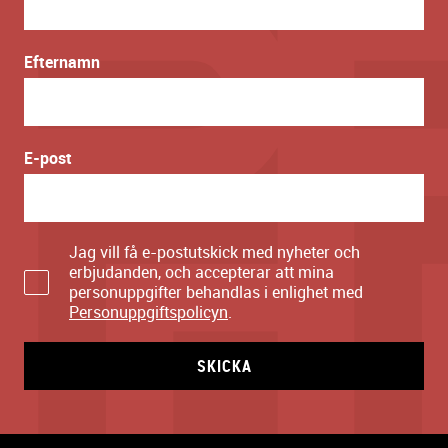
Efternamn
E-post
Jag vill få e-postutskick med nyheter och
erbjudanden, och accepterar att mina
personuppgifter behandlas i enlighet med
Personuppgiftspolicyn
.
SKICKA