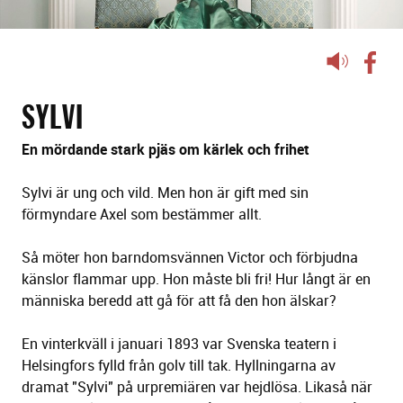
Lyssna
på
sidans
SYLVI
text
En mördande stark pjäs om kärlek och frihet
Sylvi är ung och vild. Men hon är gift med sin
förmyndare Axel som bestämmer allt.
Så möter hon barndomsvännen Victor och förbjudna
känslor flammar upp. Hon måste bli fri! Hur långt är en
människa beredd att gå för att få den hon älskar?
En vinterkväll i januari 1893 var Svenska teatern i
Helsingfors fylld från golv till tak. Hyllningarna av
dramat "Sylvi" på urpremiären var hejdlösa. Likaså när