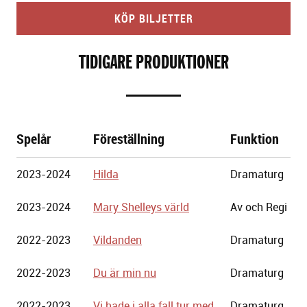
KÖP BILJETTER
TIDIGARE PRODUKTIONER
Spelår
Föreställning
Funktion
Göteborgs
2023-2024
Hilda
Dramaturg
Stadsteater
2023-2024
Mary Shelleys värld
Av och Regi
2022-2023
Vildanden
Dramaturg
2022-2023
Du är min nu
Dramaturg
2022-2023
Vi hade i alla fall tur med
Dramaturg