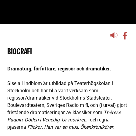
SISELA LINDBLOM
Lyssna
på
sidans
BIOGRAFI
text
Dramaturg, författare, regissör och dramatiker.
Sisela Lindblom är utbildad på Teaterhögskolan i
Stockholm och har bl a varit verksam som
regissör/dramatiker vid Stockholms Stadsteater,
Boulevardteatern, Sveriges Radio m fl, och (i urval) gjort
fristående dramatiseringar av klassiker som
Thérese
Raquin
,
Döden i Venedig
,
Ur mörkret
... och egna
pjäserna
Flickor
,
Han var en mus
,
Ökenkrönikörer
.