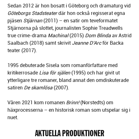
Sedan 2012 är hon bosatt i Göteborg och dramaturg vid
Göteborgs Stadsteater
där hon också regisserat egna
pjäsen
Stjärnan
(2011) – en satir om teveformatet
Stjärnorna på slottet, journalisten Sophie Treadwells
true crime-drama
Machinal
(2015)
Dom Blinda
av Astrid
Saalbach (2018) samt skrivit
Jeanne D’Arc
för Backa
teater (2017).
1995 debuterade Sisela som romanförfattare med
kritikerrosade
Lisa f
ö
r själen
(1995) och har givit ut
ytterligare tre romaner, bland annat den omdiskuterade
satiren
De skamlö
sa
(2007).
Våren 2021 kom romanen
Brinn!
(Norstedts) om
häxprocesserna – en historisk roman som utspelar sig i
nuet.
AKTUELLA PRODUKTIONER