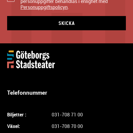
personuppgifter behandlas i enlighet med
Personuppgiftspolicyn
.
SKICKA
Y
t
t
e
r
l
Telefonnummer
i
g
a
Biljetter :
031-708 71 00
r
e
Växel:
031-708 70 00
i