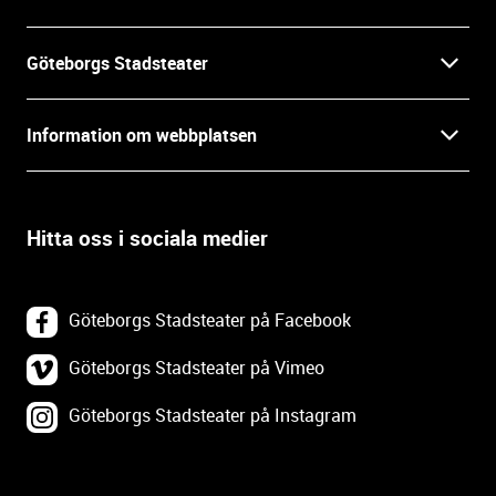
n
f
Göteborgs Stadsteater
o
r
Kontakt
m
Information om webbplatsen
a
Press
t
Biljetter
i
o
Hitta oss i sociala medier
Öppettider
Villkor och integritet
n
o
In English
Om webbplatsen
c
Göteborgs Stadsteater på Facebook
h
Backa Teater
k
Göteborgs Stadsteater på Vimeo
Tillgänglighetsredogörelse
o
Göteborgs Stadsteater på Instagram
Lediga tjänster
n
Webbplatskarta
t
a
Tillgänglighetsdatabasen