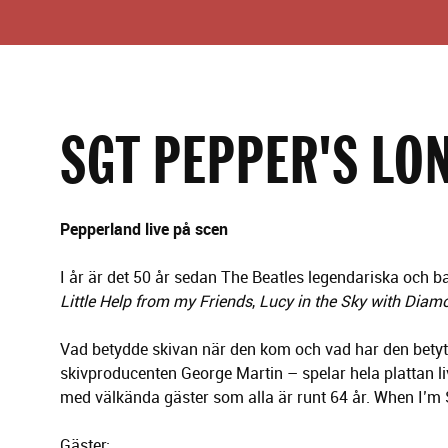
g
l
e
r
i
n
g
SGT PEPPER'S LO
Pepperland live på scen
I år är det 50 år sedan The Beatles legendariska och 
Little Help from my Friends
,
Lucy in the Sky with Dia
Vad betydde skivan när den kom och vad har den betyt
skivproducenten George Martin – spelar hela plattan 
med välkända gäster som alla är runt 64 år. When I’m 
Gäster: