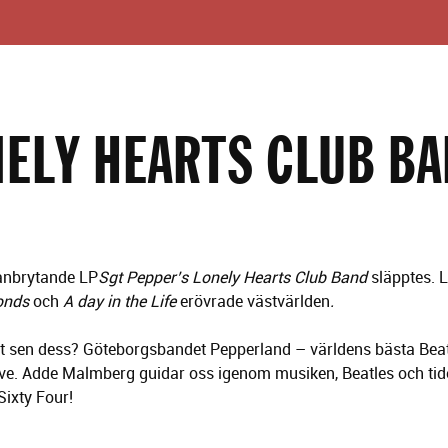
NELY HEARTS CLUB B
banbrytande LP
Sgt Pepper’s Lonely Hearts Club Band
släpptes. 
monds
och
A day in the Life
erövrade västvärlden
.
t sen dess? Göteborgsbandet Pepperland – världens bästa Beatl
live. Adde Malmberg guidar oss igenom musiken, Beatles och ti
Sixty Four!