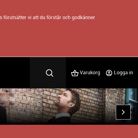
 förutsätter vi att du förstår och godkänner
Varukorg
Logga in
NÄST