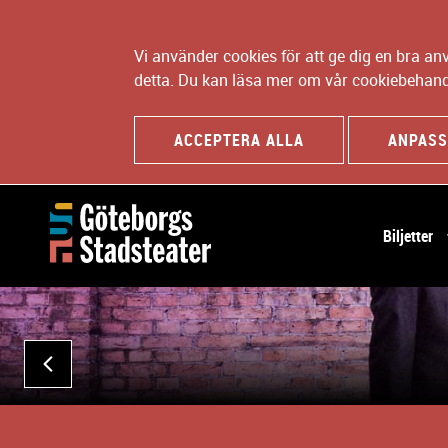
Vi använder cookies för att ge dig en bra a
detta. Du kan läsa mer om vår cookiebehand
ACCEPTERA ALLA
ANPASS
H
Biljetter
u
v
B
u
i
d
l
n
d
a
FÖREGÅENDE
s
v
p
i
e