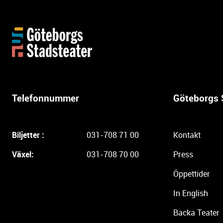
Y
t
t
e
r
l
Telefonnummer
Göteborgs 
i
g
a
Biljetter :
031-708 71 00
Kontakt
r
e
Växel:
031-708 70 00
Press
i
Öppettider
n
f
In English
o
r
Backa Teater