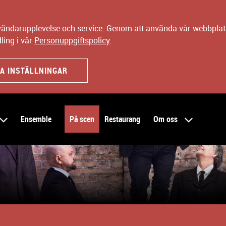
nvändarupplevelse och service. Genom att använda vår webbplats
ling i vår
Personuppgiftspolicy
.
A INSTÄLLNINGAR
Ensemble
På scen
Restaurang
Om oss