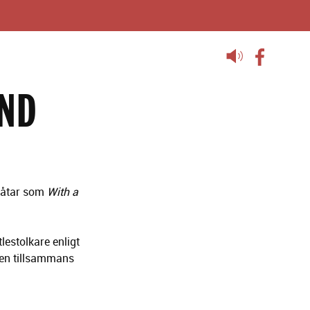
Lyssna
på
sidans
AND
text
Låtar som
With a
estolkare enligt
den tillsammans