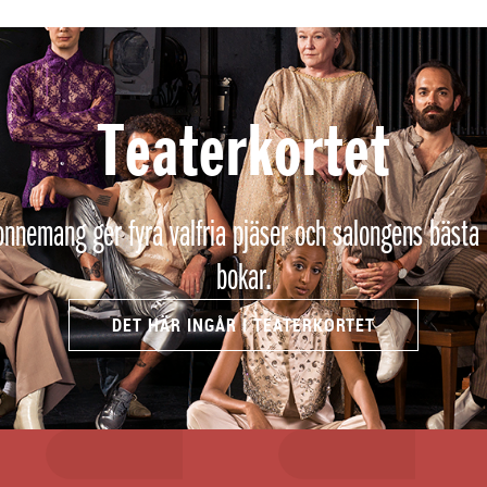
Teaterkortet
nnemang ger fyra valfria pjäser och salongens bästa 
bokar.
DET HÄR INGÅR I TEATERKORTET