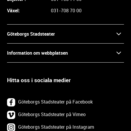
r
e
Växel:
031-708 70 00
i
n
f
Göteborgs Stadsteater
o
r
Kontakt
m
Information om webbplatsen
a
Press
t
Biljetter
i
o
Hitta oss i sociala medier
Öppettider
Villkor och integritet
n
o
In English
Om webbplatsen
c
Göteborgs Stadsteater på Facebook
h
Backa Teater
k
Göteborgs Stadsteater på Vimeo
Tillgänglighetsredogörelse
o
Göteborgs Stadsteater på Instagram
Lediga tjänster
n
Webbplatskarta