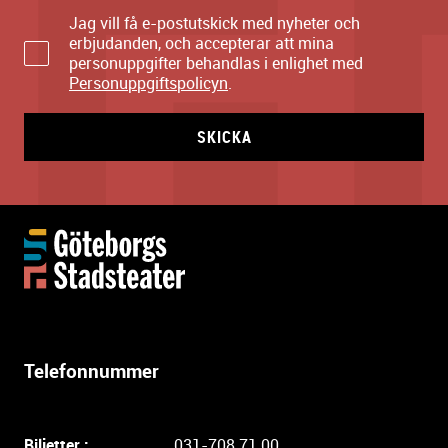
Jag vill få e-postutskick med nyheter och
erbjudanden, och accepterar att mina
personuppgifter behandlas i enlighet med
Personuppgiftspolicyn
.
SKICKA
Y
t
t
e
r
l
Telefonnummer
i
g
a
Biljetter :
031-708 71 00