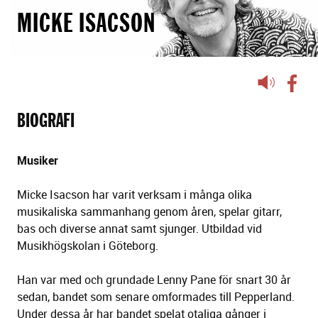
MICKE ISACSON
Lyssna
på
sidans
BIOGRAFI
text
Musiker
Micke Isacson har varit verksam i många olika
musikaliska sammanhang genom åren, spelar gitarr,
bas och diverse annat samt sjunger. Utbildad vid
Musikhögskolan i Göteborg.
Han var med och grundade Lenny Pane för snart 30 år
sedan, bandet som senare omformades till Pepperland.
Under dessa år har bandet spelat otaliga gånger i