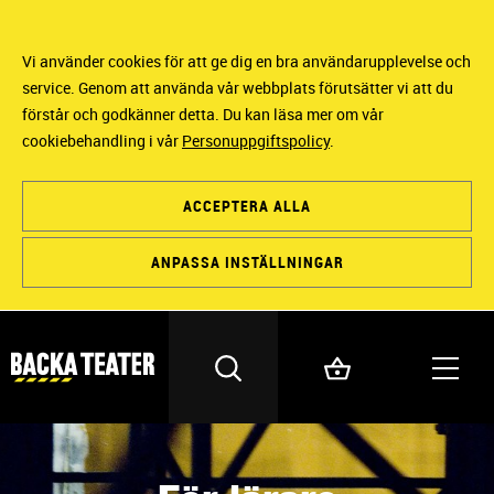
Vi använder cookies för att ge dig en bra användarupplevelse och
service. Genom att använda vår webbplats förutsätter vi att du
förstår och godkänner detta. Du kan läsa mer om vår
cookiebehandling i vår
Personuppgiftspolicy
.
ACCEPTERA ALLA
ANPASSA INSTÄLLNINGAR