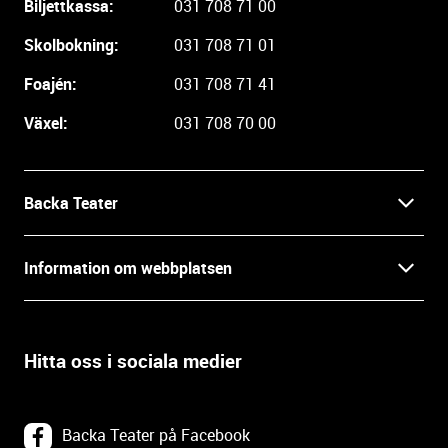
Biljettkassa:
031 708 71 00
a
r
Skolbokning:
031 708 71 01
e
i
Foajén:
031 708 71 41
n
Växel:
031 708 70 00
f
o
r
m
Backa Teater
a
t
Kontakt
Information om webbplatsen
i
o
Press
Villkor och integritet
n
o
Hitta oss i sociala medier
Prao, praktik och lediga tjänster
c
Tillgänglighetsdatabasen
h
In English
k
Om webbplatsen
Backa Teater på Facebook
o