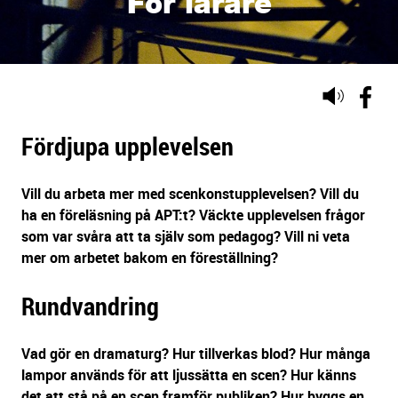
För lärare
Lyssna
på
sidans
Fördjupa upplevelsen
text
Vill du arbeta mer med scenkonstupplevelsen? Vill du
ha en föreläsning på APT:t? Väckte upplevelsen frågor
som var svåra att ta själv som pedagog? Vill ni veta
mer om arbetet bakom en föreställning?
Rundvandring
Vad gör en dramaturg? Hur tillverkas blod? Hur många
lampor används för att ljussätta en scen? Hur känns
det att stå på en scen framför publiken? Hur byggs en