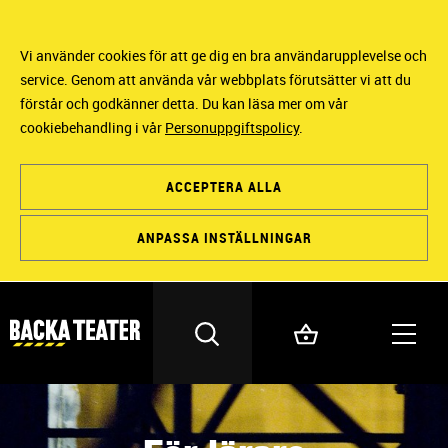
Vi använder cookies för att ge dig en bra användarupplevelse och
service. Genom att använda vår webbplats förutsätter vi att du
förstår och godkänner detta. Du kan läsa mer om vår
cookiebehandling i vår
Personuppgiftspolicy
.
ACCEPTERA ALLA
ANPASSA INSTÄLLNINGAR