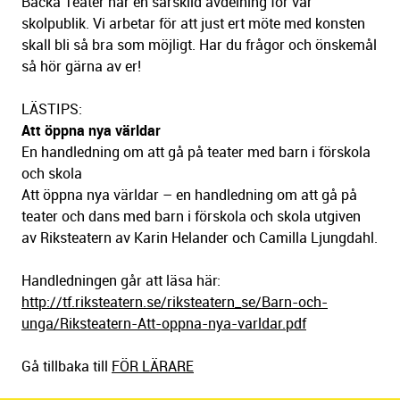
Backa Teater har en särskild avdelning för vår
skolpublik. Vi arbetar för att just ert möte med konsten
skall bli så bra som möjligt. Har du frågor och önskemål
så hör gärna av er!
LÄSTIPS:
Att öppna nya världar
En handledning om att gå på teater med barn i förskola
och skola
Att öppna nya världar – en handledning om att gå på
teater och dans med barn i förskola och skola utgiven
av Riksteatern av Karin Helander och Camilla Ljungdahl.
Handledningen går att läsa här:
http://tf.riksteatern.se/riksteatern_se/Barn-och-
unga/Riksteatern-Att-oppna-nya-varldar.pdf
Gå tillbaka till
FÖR LÄRARE