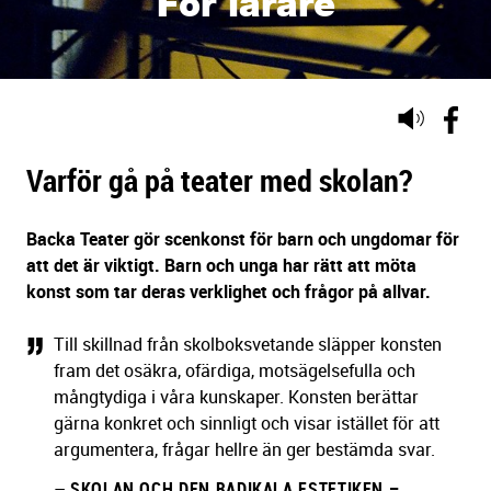
För lärare
Lyssna
på
sidans
Varför gå på teater med skolan?
text
Backa Teater gör scenkonst för barn och ungdomar för
att det är viktigt. Barn och unga har rätt att möta
konst som tar deras verklighet och frågor på allvar.
Till skillnad från skolboksvetande släpper konsten
fram det osäkra, ofärdiga, motsägelsefulla och
mångtydiga i våra kunskaper. Konsten berättar
gärna konkret och sinnligt och visar istället för att
argumentera, frågar hellre än ger bestämda svar.
–
SKOLAN OCH DEN RADIKALA ESTETIKEN –