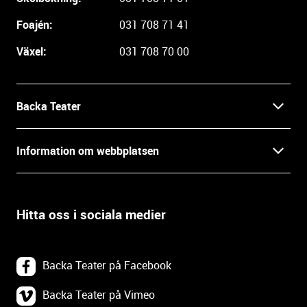
e
i
Foajén:
031 708 71 41
n
Växel:
031 708 70 00
f
o
r
m
Backa Teater
a
t
Kontakt
Information om webbplatsen
i
o
Press
Villkor och integritet
n
o
Hitta oss i sociala medier
Prao, praktik och lediga tjänster
c
Tillgänglighetsdatabasen
h
In English
k
Om webbplatsen
Backa Teater på Facebook
o
n
Göteborgs Stadsteater
Backa Teater på Vimeo
Tillgänglighetsredogörelse
t