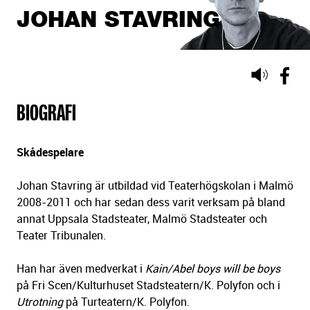
JOHAN STAVRING
Lyssna
på
BIOGRAFI
sidans
text
Skådespelare
Johan Stavring är utbildad vid Teaterhögskolan i Malmö
2008-2011 och har sedan dess varit verksam på bland
annat Uppsala Stadsteater, Malmö Stadsteater och
Teater Tribunalen.
Han har även medverkat i
Kain/Abel boys will be boys
på Fri Scen/Kulturhuset Stadsteatern/K. Polyfon och i
Utrotning
på Turteatern/K. Polyfon.