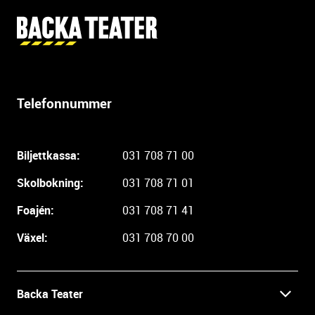
Y
t
t
e
r
Telefonnummer
l
i
g
Biljettkassa:
031 708 71 00
a
r
Skolbokning:
031 708 71 01
e
i
Foajén:
031 708 71 41
n
Växel:
031 708 70 00
f
o
r
m
Backa Teater
a