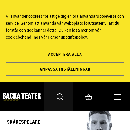
Vi använder cookies för att ge dig en bra användarupplevelse och
service. Genom att använda vår webbplats förutsätter vi att du
förstår och godkänner detta. Du kan läsa mer om vår
cookiebehandling i vår
Personuppgiftspolicy
.
ACCEPTERA ALLA
ANPASSA INSTÄLLNINGAR
SKÅDESPELARE