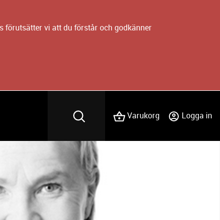
 förutsätter vi att du förstår och godkänner
Varukorg
Logga in