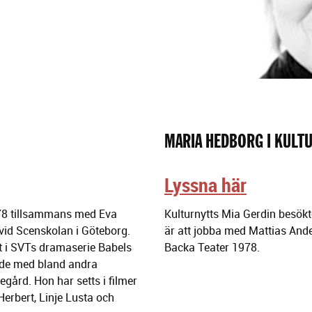
MARIA HEDBORG I KULT
Lyssna här
78 tillsammans med Eva
Kulturnytts Mia Gerdin besökte
vid Scenskolan i Göteborg.
är att jobba med Mattias And
t i SVTs dramaserie Babels
Backa Teater 1978.
ade med bland andra
ård. Hon har setts i filmer
erbert, Linje Lusta och