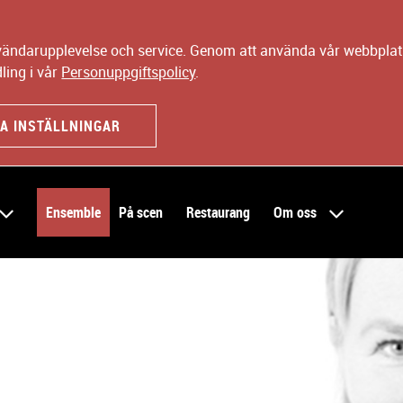
nvändarupplevelse och service. Genom att använda vår webbplats
ling i vår
Personuppgiftspolicy
.
A INSTÄLLNINGAR
Ensemble
På scen
Restaurang
Om oss