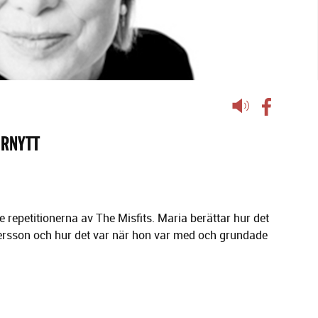
Lyssna
på
sidans
URNYTT
text
 repetitionerna av The Misfits. Maria berättar hur det
ersson och hur det var när hon var med och grundade