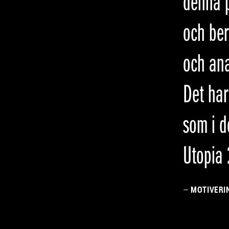
denna p
och ber
och ana
Det har
som i d
Utopia
–
MOTIVERI