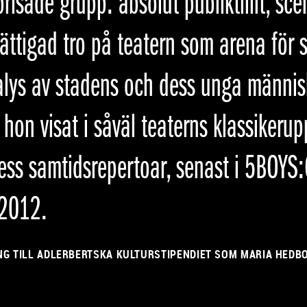
risade grupp: absolut publiktillit, sce
ättigad tro på teatern som arena för 
lys av stadens och dess unga människo
 hon visat i såväl teaterns klassikeru
ess samtidsrepertoar, senast i 5BOY
 2012.
NG TILL ADLERBERTSKA KULTURSTIPENDIET SOM MARIA HEDBO