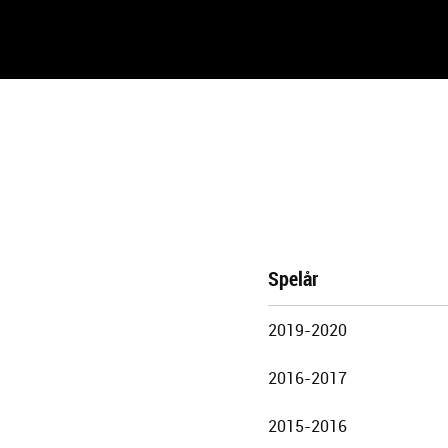
Spelår
Göteborgs
2019-2020
Stadsteater
2016-2017
2015-2016