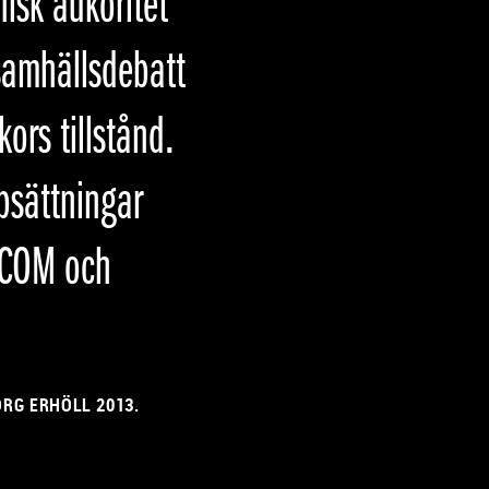
nisk aukoritet
samhällsdebatt
rs tillstånd.
ppsättningar
S:COM och
RG ERHÖLL 2013.