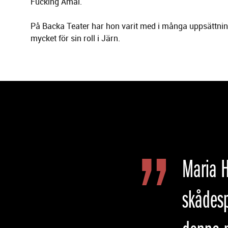
Fucking Åmål.
På Backa Teater har hon varit med i många uppsätt
mycket för sin roll i Järn.
Maria H
skådesp