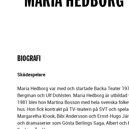
g
e
r
i
n
g
BIOGRAFI
Skådespelare
Maria Hedborg var med och startade Backa Teater 19
Bergman och Ulf Dohlsten. Maria Hedborg är utbildad 
1981 blev hon Martina Bosson med hela svenska folke
hus. Hon fick kontrakt på TV-teatern på SVT och spel
Margaretha Krook, Bibi Andersson och Ernst-Hugo Järeg
och dramaserier som Gösta Berlings Saga, Albert och H