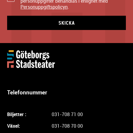
personuppgifter behandlas i enlighet med
Personuppgiftspolicyn
.
SKICKA
Y
t
t
e
r
l
Telefonnummer
i
g
a
Biljetter :
031-708 71 00
r
e
Växel:
031-708 70 00
i