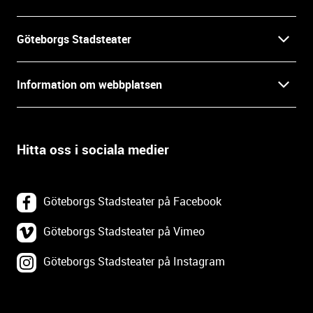
n
f
Göteborgs Stadsteater
o
r
Kontakt
m
Information om webbplatsen
a
Press
t
Biljetter
i
o
Hitta oss i sociala medier
Öppettider
Villkor och integritet
n
o
In English
Om webbplatsen
c
Göteborgs Stadsteater på Facebook
h
Backa Teater
k
Göteborgs Stadsteater på Vimeo
Tillgänglighetsredogörelse
o
Göteborgs Stadsteater på Instagram
Lediga tjänster
n
Webbplatskarta
t
a
Tillgänglighetsdatabasen