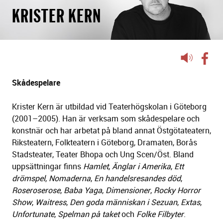
KRISTER KERN
Lyssna
på
sidans
Skådespelare
text
Krister Kern är utbildad vid Teaterhögskolan i Göteborg
(2001–2005). Han är verksam som skådespelare och
konstnär och har arbetat på bland annat Östgötateatern,
Riksteatern, Folkteatern i Göteborg, Dramaten, Borås
Stadsteater, Teater Bhopa och Ung Scen/Öst. Bland
uppsättningar finns
Hamlet
,
Änglar i Amerika
,
Ett
drömspel
,
Nomaderna
,
En handelsresandes död
,
Roseroserose
,
Baba Yaga
,
Dimensioner
,
Rocky Horror
Show
,
Waitress
,
Den goda människan i Sezuan
,
Extas
,
Unfortunate
,
Spelman på taket
och
Folke Filbyter
.