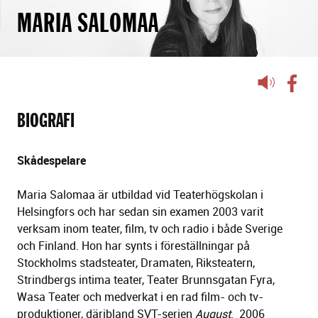
MARIA SALOMAA
Lyssna
på
sidans
BIOGRAFI
text
Skådespelare
Maria Salomaa är utbildad vid Teaterhögskolan i
Helsingfors och har sedan sin examen 2003 varit
verksam inom teater, film, tv och radio i både Sverige
och Finland. Hon har synts i föreställningar på
Stockholms stadsteater, Dramaten, Riksteatern,
Strindbergs intima teater, Teater Brunnsgatan Fyra,
Wasa Teater och medverkat i en rad film- och tv-
produktioner, däribland SVT-serien
August
. 2006