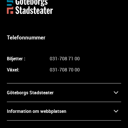
Y
t
t
e
r
l
Telefonnummer
i
g
a
Biljetter :
031-708 71 00
r
e
Växel:
031-708 70 00
i
n
f
Göteborgs Stadsteater
o
r
Kontakt
m
Information om webbplatsen
a
Press
t
Biljetter