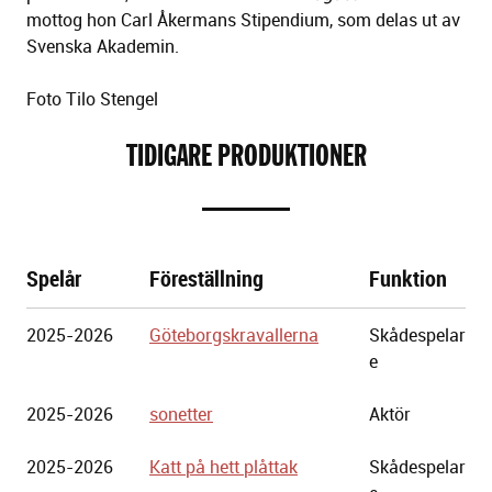
mottog hon Carl Åkermans Stipendium, som delas ut av
Svenska Akademin.
Foto Tilo Stengel
TIDIGARE PRODUKTIONER
Spelår
Föreställning
Funktion
Göteborgs
2025-2026
Göteborgskravallerna
Skådespelar
Stadsteater
e
2025-2026
sonetter
Aktör
2025-2026
Katt på hett plåttak
Skådespelar