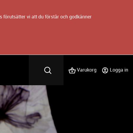
 förutsätter vi att du förstår och godkänner
Varukorg
Logga in