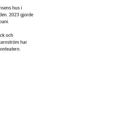
alomaa
från
s främsta
nsens hus i
den. 2023 gjorde
ani.
yck och
varnström har
onteatern.