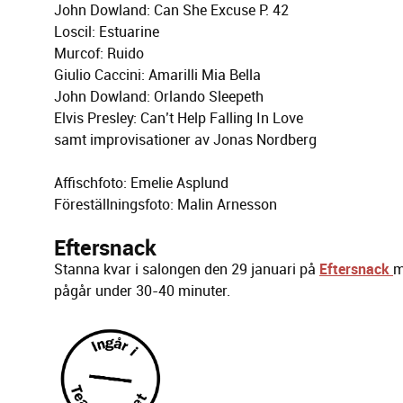
John Dowland: Lachrimae P. 15
Rufus Wainwright: Sonnet 20
Alessandro Piccinini: Toccata XIII
The Prodigy: Firestarter
John Dowland: The Frog Galliard P. 23a
John Dowland: Now, Oh Now I Needs Must Part
Henry Purcell: Rondeau ur The Fairy Queen
John Dowland: Can She Excuse P. 42
Loscil: Estuarine
Murcof: Ruido
Giulio Caccini: Amarilli Mia Bella
John Dowland: Orlando Sleepeth
Elvis Presley: Can’t Help Falling In Love
samt improvisationer av Jonas Nordberg
Affischfoto: Emelie Asplund
Föreställningsfoto: Malin Arnesson
Eftersnack