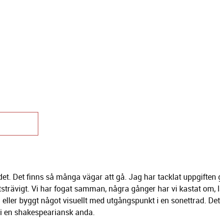
ed ensemblen! Samtalet börjar ca tio minuter efter föreställnin