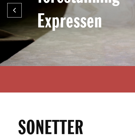
g
l
e
får nytt liv i en
r
i
n
g
snabbfotad och
FÖREGÅENDE
föreställning” 