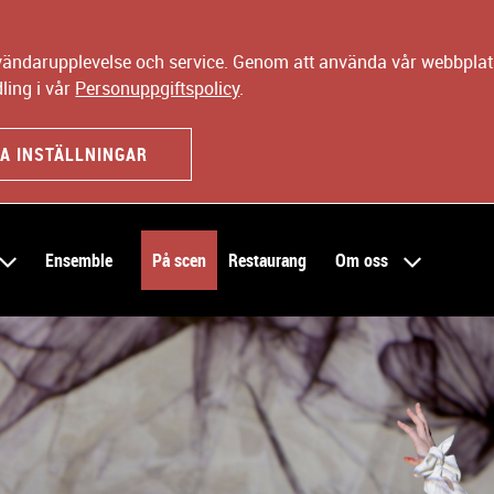
nvändarupplevelse och service. Genom att använda vår webbplats
ling i vår
Personuppgiftspolicy
.
A INSTÄLLNINGAR
Ensemble
På scen
Restaurang
Om oss
 sonetter