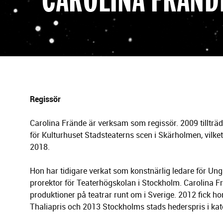
g
e
r
i
n
g
Regissör
Carolina Frände är verksam som regissör. 2009 tillträ
för Kulturhuset Stadsteaterns scen i Skärholmen, vilk
2018.
Hon har tidigare verkat som konstnärlig ledare för Un
prorektor för Teaterhögskolan i Stockholm. Carolina Fr
produktioner på teatrar runt om i Sverige. 2012 fick 
Thaliapris och 2013 Stockholms stads hederspris i kat