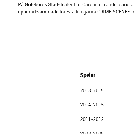
På Göteborgs Stadsteater har Carolina Frände bland a
uppmärksammade föreställningarna CRIME SCENES: o
Spelår
Göteborgs
2018-2019
Stadsteater
2014-2015
2011-2012
2008-2009