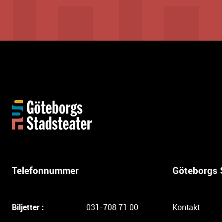
Y
t
t
e
r
l
Telefonnummer
Göteborgs 
i
g
a
Biljetter :
031-708 71 00
Kontakt
r