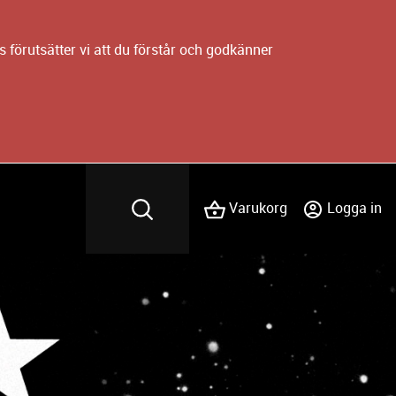
 förutsätter vi att du förstår och godkänner
Varukorg
Logga in