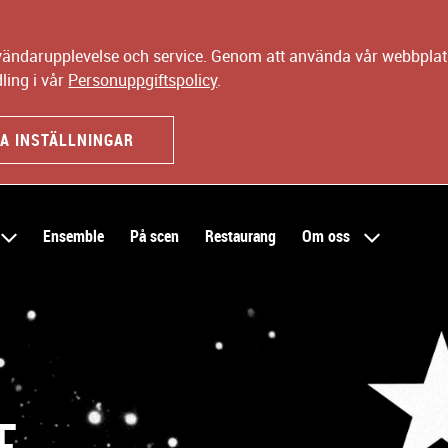
nvändarupplevelse och service. Genom att använda vår webbplats
ling i vår
Personuppgiftspolicy
.
A INSTÄLLNINGAR
Ensemble
På scen
Restaurang
Om oss
E