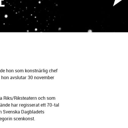
dde hon som konstnärlig chef
et hon avslutar 30 november
ga Riks/Riksteatern och som
ände har regisserat ett 70-tal
hon Svenska Dagbladets
egorin scenkonst.