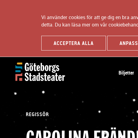
Vi använder cookies för att ge dig en bra a
detta. Du kan läsa mer om vår cookiebehand
ACCEPTERA ALLA
ANPASS
H
Biljetter
u
v
u
d
n
REGISSÖR
a
v
CAROLINA FRÄND
i