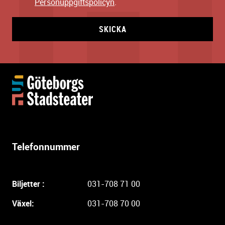
Personuppgiftspolicyn
.
SKICKA
Y
t
t
e
r
l
Telefonnummer
i
g
a
Biljetter :
031-708 71 00
r
e
Växel:
031-708 70 00
i