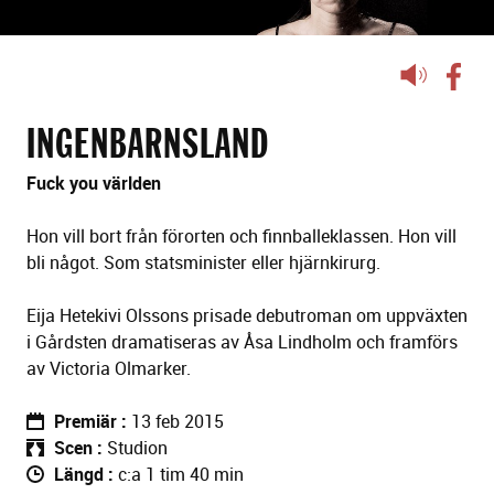
Lyssna
på
sidans
INGENBARNSLAND
text
Fuck you världen
Hon vill bort från förorten och finnballeklassen. Hon vill
bli något. Som statsminister eller hjärnkirurg.
Eija Hetekivi Olssons prisade debutroman om uppväxten
i Gårdsten dramatiseras av Åsa Lindholm och framförs
av Victoria Olmarker.
Premiär
13 feb 2015
Scen
Studion
Längd
c:a 1 tim 40 min