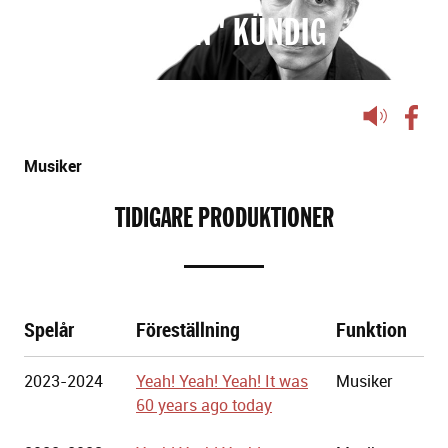
MATHIAS "GIAN" KÜNDIG
Lyssna
på
sidans
Musiker
text
TIDIGARE PRODUKTIONER
Spelår
Föreställning
Funktion
Göteborgs
2023-2024
Yeah! Yeah! Yeah! It was
Musiker
Stadsteater
60 years ago today