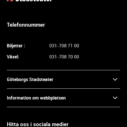
t
e
r
l
Telefonnummer
i
g
a
Biljetter :
031-708 71 00
r
e
Växel:
031-708 70 00
i
n
f
Göteborgs Stadsteater
o
r
Kontakt
m
Information om webbplatsen
a
Press
t
Biljetter
i
o
Hitta oss i sociala medier
Öppettider