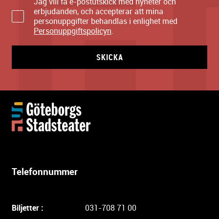
Jag vill få e-postutskick med nyheter och
erbjudanden, och accepterar att mina
personuppgifter behandlas i enlighet med
Personuppgiftspolicyn
.
SKICKA
Y
t
t
e
r
l
Telefonnummer
i
g
a
Biljetter :
031-708 71 00
r