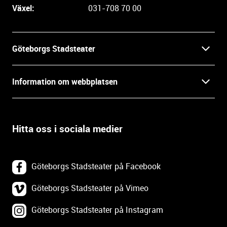
e
Växel:
031-708 70 00
i
n
f
Göteborgs Stadsteater
o
r
Kontakt
m
Information om webbplatsen
a
Press
t
Biljetter
i
o
Hitta oss i sociala medier
Öppettider
Villkor och integritet
n
o
In English
Om webbplatsen
c
Göteborgs Stadsteater på Facebook
h
Backa Teater
k
Göteborgs Stadsteater på Vimeo
Tillgänglighetsredogörelse
o
Göteborgs Stadsteater på Instagram
Lediga tjänster
n
Webbplatskarta
t