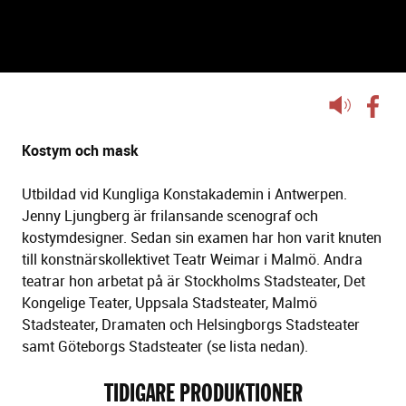
JENNY LJUNGBERG
Lyssna
på
sidans
Kostym och mask
text
Utbildad vid Kungliga Konstakademin i Antwerpen.
Jenny Ljungberg är frilansande scenograf och
kostymdesigner. Sedan sin examen har hon varit knuten
till konstnärskollektivet Teatr Weimar i Malmö. Andra
teatrar hon arbetat på är Stockholms Stadsteater, Det
Kongelige Teater, Uppsala Stadsteater, Malmö
Stadsteater, Dramaten och Helsingborgs Stadsteater
samt Göteborgs Stadsteater (se lista nedan).
TIDIGARE PRODUKTIONER