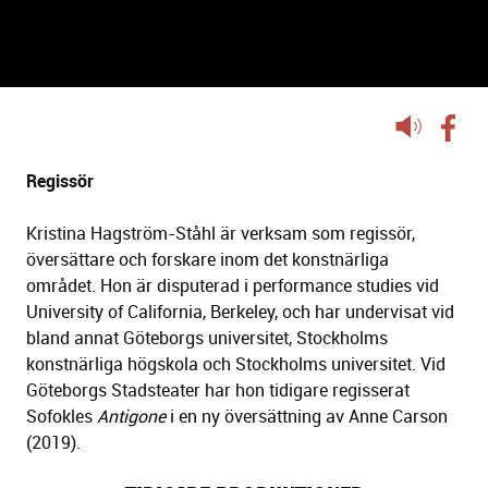
KRISTINA HAGSTRÖM-STÅHL
Lyssna
på
sidans
Regissör
text
Kristina Hagström-Ståhl är verksam som regissör,
översättare och forskare inom det konstnärliga
området. Hon är disputerad i performance studies vid
University of California, Berkeley, och har undervisat vid
bland annat Göteborgs universitet, Stockholms
konstnärliga högskola och Stockholms universitet. Vid
Göteborgs Stadsteater har hon tidigare regisserat
Sofokles
Antigone
i en ny översättning av Anne Carson
(2019).