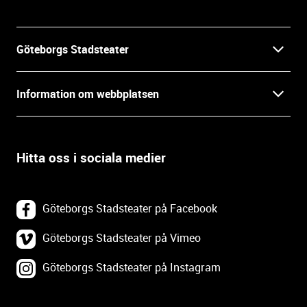
i
n
f
Göteborgs Stadsteater
o
r
Kontakt
m
Information om webbplatsen
a
Press
t
Biljetter
i
o
Hitta oss i sociala medier
Öppettider
Villkor och integritet
n
o
In English
Om webbplatsen
c
Göteborgs Stadsteater på Facebook
h
Backa Teater
k
Göteborgs Stadsteater på Vimeo
Tillgänglighetsredogörelse
o
Göteborgs Stadsteater på Instagram
Lediga tjänster
n
Webbplatskarta
t
a