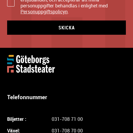
personuppgifter behandlas i enlighet med
Personuppgiftspolicyn
.
SKICKA
Y
t
t
e
r
l
Telefonnummer
i
g
a
Biljetter :
031-708 71 00
r
e
Växel:
031-708 70 00