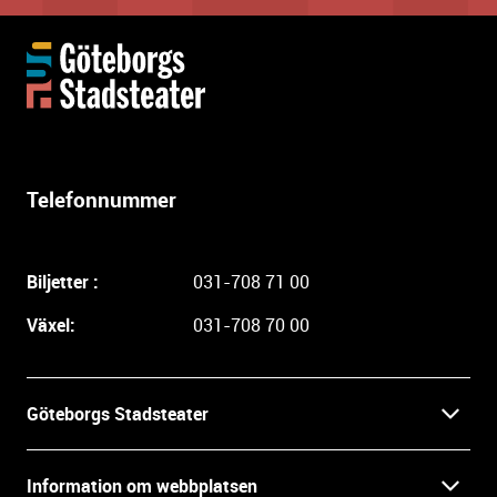
Y
t
t
e
r
l
Telefonnummer
i
g
a
Biljetter :
031-708 71 00
r
e
Växel:
031-708 70 00
i
n
f
Göteborgs Stadsteater
o
r
Kontakt
m
Information om webbplatsen