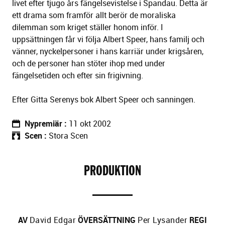
livet efter tjugo års fängelsevistelse i Spandau. Detta är
ett drama som framför allt berör de moraliska
dilemman som kriget ställer honom inför. I
uppsättningen får vi följa Albert Speer, hans familj och
vänner, nyckelpersoner i hans karriär under krigsåren,
och de personer han stöter ihop med under
fängelsetiden och efter sin frigivning.
Efter Gitta Serenys bok Albert Speer och sanningen.
Nypremiär
11 okt 2002
Scen
Stora Scen
PRODUKTION
AV
David Edgar
ÖVERSÄTTNING
Per Lysander
REGI