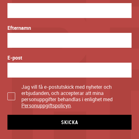
Efternamn
E-post
Jag vill få e-postutskick med nyheter och
erbjudanden, och accepterar att mina
personuppgifter behandlas i enlighet med
Personuppgiftspolicyn
.
SKICKA