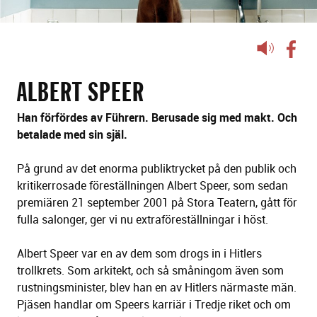
Lyssna
på
sidans
ALBERT SPEER
text
Han förfördes av Führern. Berusade sig med makt. Och
betalade med sin själ.
På grund av det enorma publiktrycket på den publik och
kritikerrosade föreställningen Albert Speer, som sedan
premiären 21 september 2001 på Stora Teatern, gått för
fulla salonger, ger vi nu extraföreställningar i höst.
Albert Speer var en av dem som drogs in i Hitlers
trollkrets. Som arkitekt, och så småningom även som
rustningsminister, blev han en av Hitlers närmaste män.
Pjäsen handlar om Speers karriär i Tredje riket och om