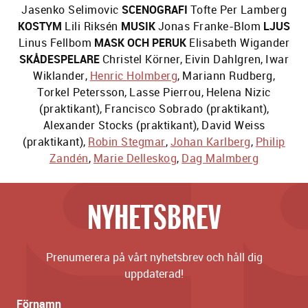
Jasenko Selimovic
SCENOGRAFI
Tofte Per Lamberg
KOSTYM
Lili Riksén
MUSIK
Jonas Franke-Blom
LJUS
Linus Fellbom
MASK OCH PERUK
Elisabeth Wigander
SKÅDESPELARE
Christel Körner
,
Eivin Dahlgren
,
Iwar
Wiklander
,
Henric Holmberg
,
Mariann Rudberg
,
Torkel Petersson
,
Lasse Pierrou
,
Helena Nizic
(praktikant)
,
Francisco Sobrado (praktikant)
,
Alexander Stocks (praktikant)
,
David Weiss
(praktikant)
,
Robin Stegmar
,
Johan Karlberg
,
Philip
Zandén
,
Marie Delleskog
,
Dag Malmberg
NYHETSBREV
Prenumerera på vårt nyhetsbrev och håll dig
uppdaterad!
Förnamn