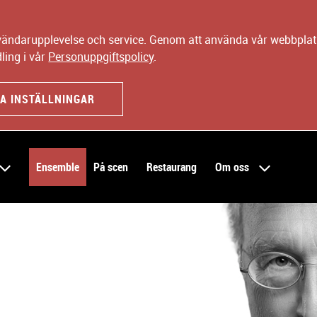
nvändarupplevelse och service. Genom att använda vår webbplats
ling i vår
Personuppgiftspolicy
.
A INSTÄLLNINGAR
Ensemble
På scen
Restaurang
Om oss