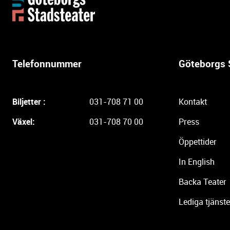
t
t
e
r
l
Telefonnummer
Göteborgs 
i
g
a
Biljetter :
031-708 71 00
Kontakt
r
e
Växel:
031-708 70 00
Press
i
Öppettider
n
f
In English
o
r
Backa Teater
m
Lediga tjänste
a
t