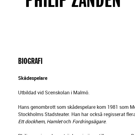
g
e
r
i
n
g
BIOGRAFI
Skådespelare
Utbildad vid Scenskolan i Malmö.
Hans genombrott som skådespelare kom 1981 som Mo
Stockholms Stadsteater. Han har också regisserat fler
Ett dockhem
,
Hamlet
och
Fordringsägare
.