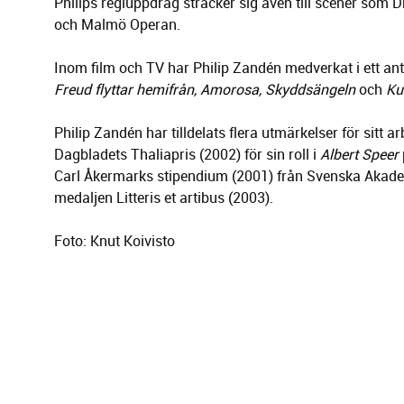
Philips regiuppdrag sträcker sig även till scener som
och Malmö Operan.
Inom film och TV har Philip Zandén medverkat i ett anta
Freud flyttar hemifrån,
Amorosa, Skyddsängeln
och
Ku
Philip Zandén har tilldelats flera utmärkelser för sitt 
Dagbladets Thaliapris (2002) för sin roll i
Albert Speer
Carl Åkermarks stipendium (2001) från Svenska Akad
medaljen Litteris et artibus (2003).
Foto: Knut Koivisto