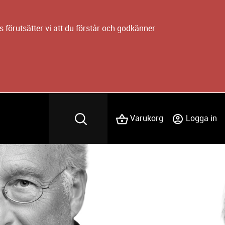
 förutsätter vi att du förstår och godkänner
Varukorg
Logga in