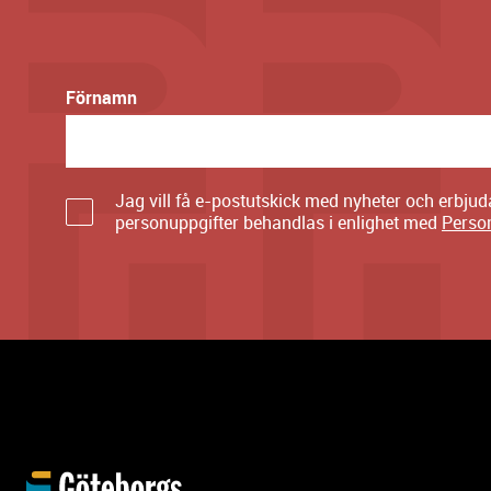
Förnamn
Jag vill få e-postutskick med nyheter och erbju
personuppgifter behandlas i enlighet med
Perso
Y