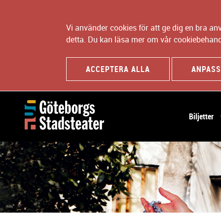
Vi använder cookies för att ge dig en bra a
detta. Du kan läsa mer om vår cookiebehand
ACCEPTERA ALLA
ANPASS
H
Biljetter
u
v
u
d
n
a
v
i