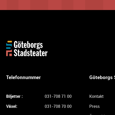
Y
t
t
e
r
l
Telefonnummer
Göteborgs 
i
g
a
Biljetter :
031-708 71 00
Kontakt
r
e
Växel:
031-708 70 00
Press
i