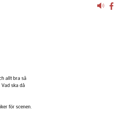
Lyssna
på
sidans
text
h allt bra så
. Vad ska då
ker för scenen.