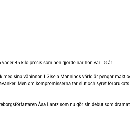
 väger 45 kilo precis som hon gjorde när hon var 18 år.
rk med sina väninnor. I Gisela Mannings värld är pengar makt oc
 skavanker. Men om kompromisserna tar slut och syret förbrukats
öteborgsförfattaren Åsa Lantz som nu gör sin debut som dramati