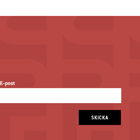
E-post
SKICKA