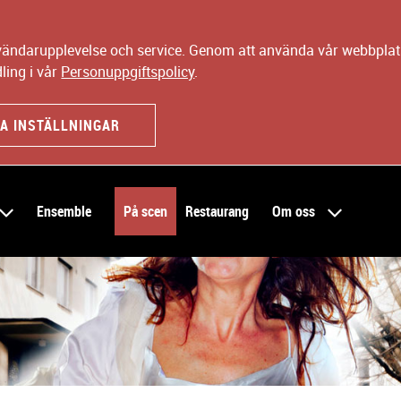
nvändarupplevelse och service. Genom att använda vår webbplats
ling i vår
Personuppgiftspolicy
.
A INSTÄLLNINGAR
Ensemble
På scen
Restaurang
Om oss