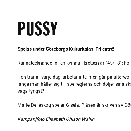
g
e
r
i
PUSSY
n
g
Spelas under Göteborgs Kulturkalas! Fri entré!
Kännetecknande för en kvinna i kretsen är "45/18": hon
Hon tränar varje dag, arbetar inte, men går på afterwo
länge man håller sig till spelreglerna och döljer sina
väga tyngst?
Marie Delleskog spelar Gisela. Pjäsen är skriven av G
Kampanjfoto Elisabeth Ohlson Wallin