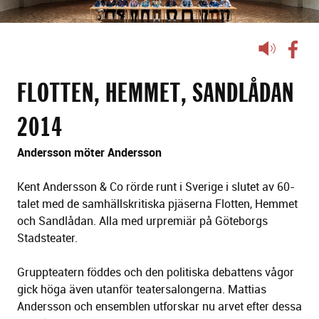
Lyssna
på
sidans
FLOTTEN, HEMMET, SANDLÅDAN
text
2014
Andersson möter Andersson
Kent Andersson & Co rörde runt i Sverige i slutet av 60-
talet med de samhällskritiska pjäserna Flotten, Hemmet
och Sandlådan. Alla med urpremiär på Göteborgs
Stadsteater.
Gruppteatern föddes och den politiska debattens vågor
gick höga även utanför teatersalongerna. Mattias
Andersson och ensemblen utforskar nu arvet efter dessa