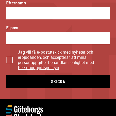
Efternamn
E-post
Jag vill få e-postutskick med nyheter och
erbjudanden, och accepterar att mina
personuppgifter behandlas i enlighet med
Personuppgiftspolicyn
.
SKICKA
Y
t