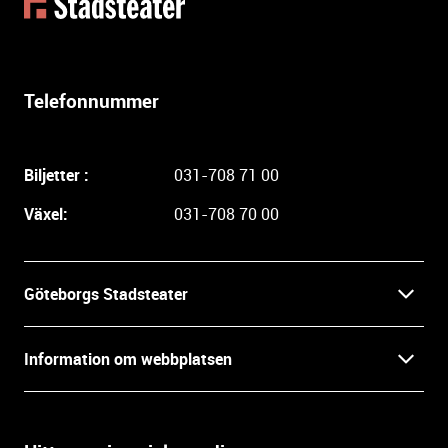
t
e
r
l
Telefonnummer
i
g
a
Biljetter :
031-708 71 00
r
e
Växel:
031-708 70 00
i
n
f
Göteborgs Stadsteater
o
r
Kontakt
m
Information om webbplatsen
a
Press
t
Biljetter
i