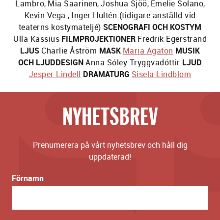
Lambro
,
Mia Saarinen
,
Joshua Sjöö
,
Emelie Solano
,
Kevin Vega
,
Inger Hultén (tidigare anställd vid
teaterns kostymateljé)
SCENOGRAFI OCH KOSTYM
Ulla Kassius
FILMPROJEKTIONER
Fredrik Egerstrand
LJUS
Charlie Åström
MASK
Maria Agaton
MUSIK
OCH LJUDDESIGN
Anna Sóley Tryggvadóttir
LJUD
Jesper Lindell
DRAMATURG
Sisela Lindblom
NYHETSBREV
Prenumerera på vårt nyhetsbrev och håll dig
uppdaterad!
Förnamn