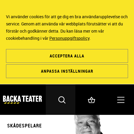
Vi använder cookies för att ge dig en bra användarupplevelse och
service. Genom att använda vår webbplats förutsätter vi att du
förstår och godkänner detta. Du kan läsa mer om vår
cookiebehandling i vår
Personuppgiftspolicy
.
ACCEPTERA ALLA
ANPASSA INSTÄLLNINGAR
SKÅDESPELARE