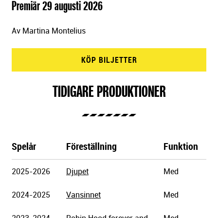
Premiär 29 augusti 2026
Av Martina Montelius
KÖP BILJETTER
TIDIGARE PRODUKTIONER
Spelår
Föreställning
Funktion
Göteborgs
2025-2026
Djupet
Med
Stadsteater
2024-2025
Vansinnet
Med
2023-2024
Robin Hood forever and
Med