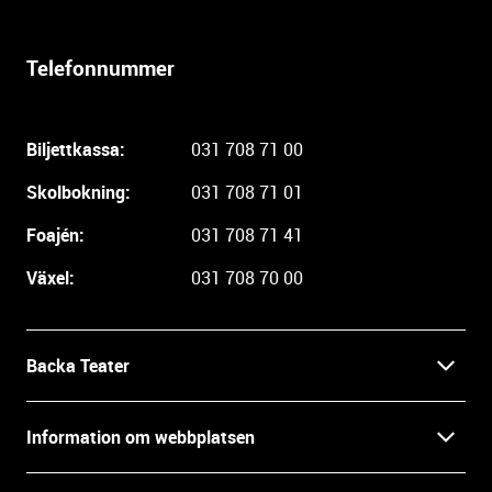
e
r
Telefonnummer
l
i
g
Biljettkassa:
031 708 71 00
a
r
Skolbokning:
031 708 71 01
e
i
Foajén:
031 708 71 41
n
Växel:
031 708 70 00
f
o
r
m
Backa Teater
a
t
Kontakt
Information om webbplatsen
i
o
Press
Villkor och integritet