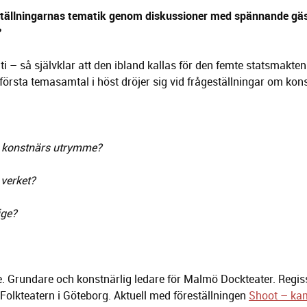
eställningarnas tematik genom diskussioner med spännande gäs
ati – så självklar att den ibland kallas för den femte statsmakten
örsta temasamtal i höst dröjer sig vid frågeställningar om kons
en konstnärs utrymme?
 verket?
ige?
. Grundare och konstnärlig ledare för Malmö Dockteater. Regis
olkteatern i Göteborg. Aktuell med föreställningen
Shoot – ka