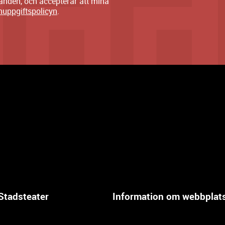
danden, och accepterar att mina
nuppgiftspolicyn
.
Stadsteater
Information om webbplat