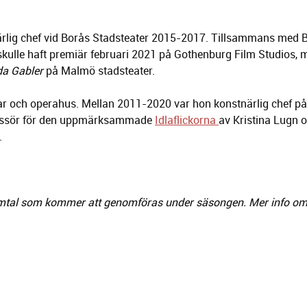
närlig chef vid Borås Stadsteater 2015-2017. Tillsammans med 
ulle haft premiär februari 2021 på Gothenburg Film Studios, m
a Gabler
på Malmö stadsteater.
rar och operahus. Mellan 2011-2020 var hon konstnärlig chef p
egissör för den uppmärksammade
Idlaflickorna
av Kristina Lugn 
.
ingssamtal som kommer att genomföras under säsongen. Mer info 