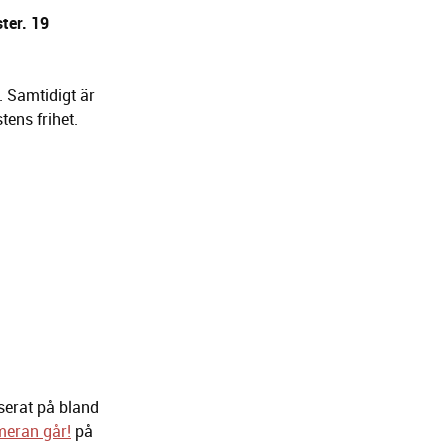
ter. 19
. Samtidigt är
tens frihet.
serat på bland
meran går!
på