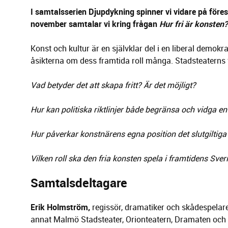
g
e
I samtalsserien Djupdykning spinner vi vidare på för
r
november samtalar vi kring frågan
Hur fri är konsten?
i
n
Konst och kultur är en självklar del i en liberal demokr
g
åsikterna om dess framtida roll många. Stadsteaterns f
Vad betyder det att skapa fritt? Är det möjligt?
Hur kan politiska riktlinjer både begränsa och vidga 
Hur påverkar konstnärens egna position det slutgiltiga
Vilken roll ska den fria konsten spela i framtidens Sver
Samtalsdeltagare
Erik Holmström,
regissör, dramatiker och skådespelare
annat Malmö Stadsteater, Orionteatern, Dramaten och F