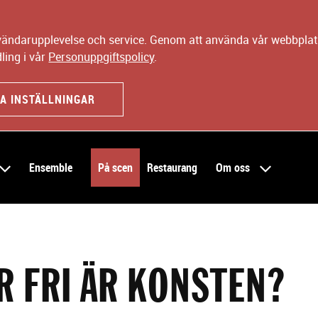
nvändarupplevelse och service. Genom att använda vår webbplats
ling i vår
Personuppgiftspolicy
.
A INSTÄLLNINGAR
Ensemble
På scen
Restaurang
Om oss
R FRI ÄR KONSTEN?