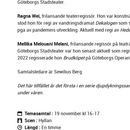
Göteborgs Stadsteater.
Ragna Wei,
frilansande teaterregissör. Hon var konst
stod hon för regi av vandringsdramat
Dekalogen
som sk
pga av pandemins utveckling. Aktuell med regi av
Hedd
Mellika Melouani Melani,
frilansande regissör på teat
Göteborgs Stadsteater var hon senast aktuell som r
2022 regisserade hon
Brudköpet
på Göteborgs Operan
Samtalsledare är Sewilius Berg.
Det här tillfället är det första i en serie djupdykn
under våren.
Temasamtal
19 november kl 16-17
Scen
Hyllan
Längd
En timme