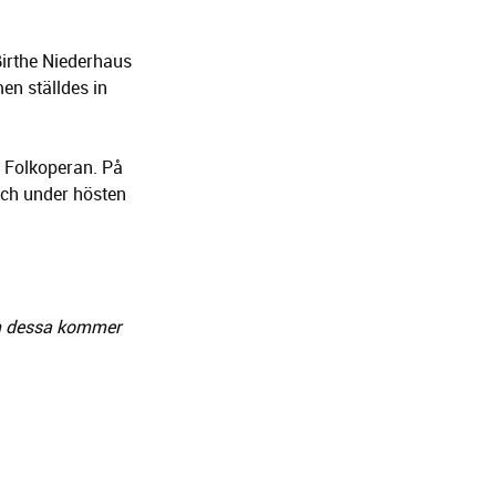
Birthe Niederhaus
en ställdes in
å Folkoperan. På
och under hösten
om dessa kommer