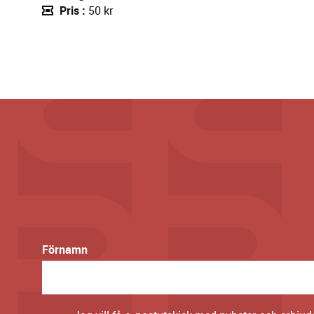
Pris
50 kr
Förnamn