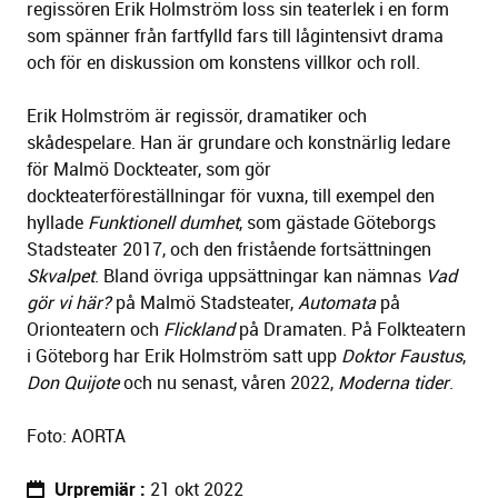
regissören Erik Holmström loss sin teaterlek i en form
som spänner från fartfylld fars till lågintensivt drama
och för en diskussion om konstens villkor och roll.
Erik Holmström är regissör, dramatiker och
skådespelare. Han är grundare och konstnärlig ledare
för Malmö Dockteater, som gör
dockteaterföreställningar för vuxna, till exempel den
hyllade
Funktionell dumhet
, som gästade Göteborgs
Stadsteater 2017, och den fristående fortsättningen
Skvalpet
. Bland övriga uppsättningar kan nämnas
Vad
gör vi här?
på Malmö Stadsteater,
Automata
på
Orionteatern och
Flickland
på Dramaten. På Folkteatern
i Göteborg har Erik Holmström satt upp
Doktor Faustus
,
Don Quijote
och nu senast, våren 2022,
Moderna
tider
.
Foto: AORTA
Urpremiär
21 okt 2022