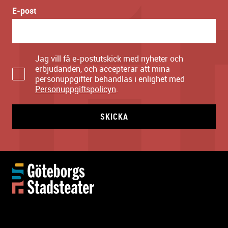
E-post
Jag vill få e-postutskick med nyheter och
erbjudanden, och accepterar att mina
personuppgifter behandlas i enlighet med
Personuppgiftspolicyn
.
SKICKA
Y
t
t
e
r