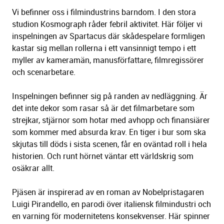
Vi befinner oss i filmindustrins barndom. I den stora
studion Kosmograph råder febril aktivitet. Här följer vi
inspelningen av Spartacus där skådespelare formligen
kastar sig mellan rollerna i ett vansinnigt tempo i ett
myller av kameramän, manusförfattare, filmregissörer
och scenarbetare.
Inspelningen befinner sig på randen av nedläggning. Är
det inte dekor som rasar så är det filmarbetare som
strejkar, stjärnor som hotar med avhopp och finansiärer
som kommer med absurda krav. En tiger i bur som ska
skjutas till döds i sista scenen, får en oväntad roll i hela
historien. Och runt hörnet väntar ett världskrig som
osäkrar allt.
Pjäsen är inspirerad av en roman av Nobelpristagaren
Luigi Pirandello, en parodi över italiensk filmindustri och
en varning för modernitetens konsekvenser. Här spinner