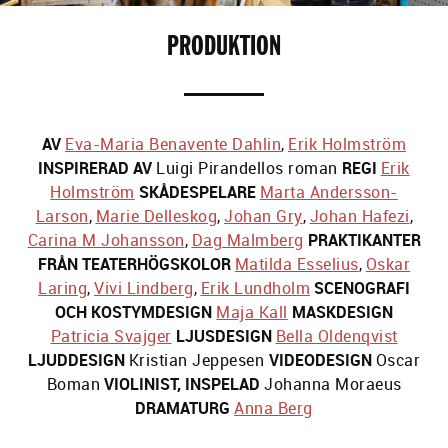
PRODUKTION
AV
Eva-Maria Benavente Dahlin
,
Erik Holmström
INSPIRERAD AV
Luigi Pirandellos roman
REGI
Erik
Holmström
SKÅDESPELARE
Marta Andersson-
Larson
,
Marie Delleskog
,
Johan Gry
,
Johan Hafezi
,
Carina M Johansson
,
Dag Malmberg
PRAKTIKANTER
FRÅN TEATERHÖGSKOLOR
Matilda Esselius
,
Oskar
Laring
,
Vivi Lindberg
,
Erik Lundholm
SCENOGRAFI
OCH KOSTYMDESIGN
Maja Kall
MASKDESIGN
Patricia Svajger
LJUSDESIGN
Bella Oldenqvist
LJUDDESIGN
Kristian Jeppesen
VIDEODESIGN
Oscar
Boman
VIOLINIST, INSPELAD
Johanna Moraeus
DRAMATURG
Anna Berg