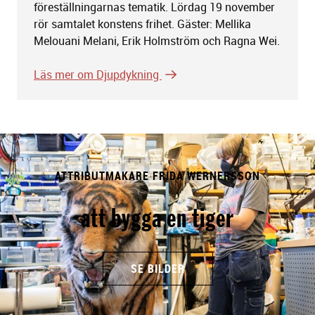
föreställningarnas tematik. Lördag 19 november
rör samtalet konstens frihet. Gäster: Mellika
Melouani Melani, Erik Holmström och Ragna Wei.
Läs mer om Djupdykning
ATTRIBUTMAKARE FRIDA WERNERSSON
att bygga en tiger
SE BILDER