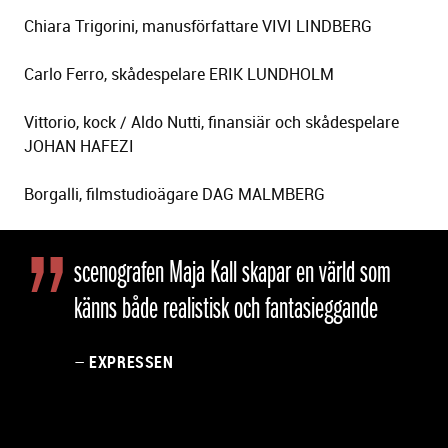
Chiara Trigorini, manusförfattare VIVI LINDBERG
Carlo Ferro, skådespelare ERIK LUNDHOLM
Vittorio, kock / Aldo Nutti, finansiär och skådespelare
JOHAN HAFEZI
Borgalli, filmstudioägare DAG MALMBERG
B
i
scenografen Maja Kall skapar en värld som
l
känns både realistisk och fantasieggande
d
s
p
–
EXPRESSEN
e
l