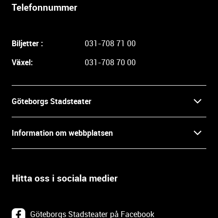
l
Telefonnummer
i
g
a
Biljetter :
031-708 71 00
r
e
Växel:
031-708 70 00
i
n
f
Göteborgs Stadsteater
o
r
Kontakt
m
Information om webbplatsen
a
Press
t
Biljetter
i
o
Hitta oss i sociala medier
Öppettider
Villkor och integritet
n
o
In English
Om webbplatsen
c
Göteborgs Stadsteater på Facebook