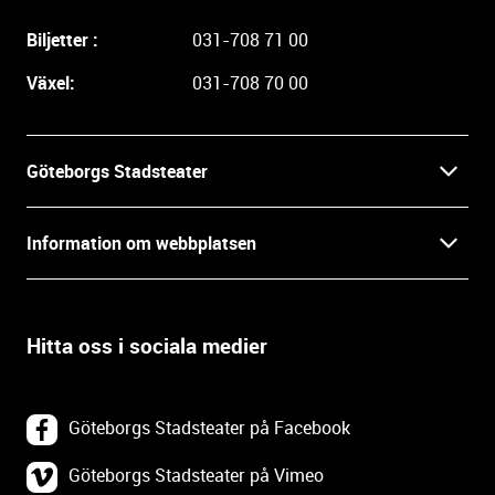
a
Biljetter :
031-708 71 00
r
e
Växel:
031-708 70 00
i
n
f
Göteborgs Stadsteater
o
r
Kontakt
m
Information om webbplatsen
a
Press
t
Biljetter
i
o
Hitta oss i sociala medier
Öppettider
Villkor och integritet
n
o
In English
Om webbplatsen
c
Göteborgs Stadsteater på Facebook
h
Backa Teater
k
Göteborgs Stadsteater på Vimeo
Tillgänglighetsredogörelse