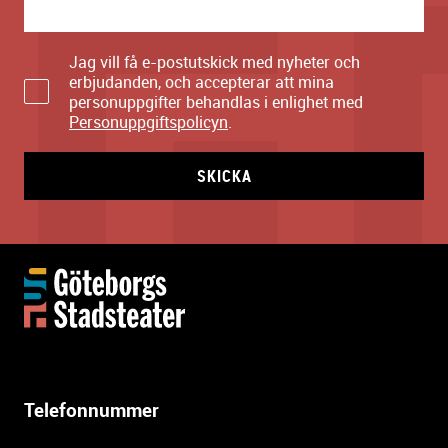
Jag vill få e-postutskick med nyheter och
erbjudanden, och accepterar att mina
personuppgifter behandlas i enlighet med
Personuppgiftspolicyn
.
SKICKA
Y
t
t
e
r
l
Telefonnummer
i
g