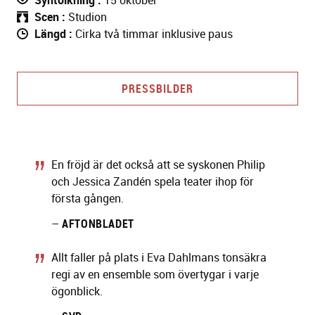
Syntolkning
15 oktober
Scen
Studion
Längd
Cirka två timmar inklusive paus
PRESSBILDER
En fröjd är det också att se syskonen Philip
och Jessica Zandén spela teater ihop för
första gången.
–
AFTONBLADET
Allt faller på plats i Eva Dahlmans tonsäkra
regi av en ensemble som övertygar i varje
ögonblick.