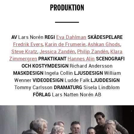
PRODUKTION
AV
Lars Norén
REGI
Eva Dahlman
SKÅDESPELARE
Fredrik Evers
,
Karin de Frumerie
,
Ashkan Ghods
,
Steve Kratz
,
Jessica Zandén
,
Philip Zandén
,
Klara
Zimmergren
PRAKTIKANT
Hannes Alin
SCENOGRAFI
OCH KOSTYMDESIGN
Richard Andersson
MASKDESIGN
Ingela Collin
LJUSDESIGN
William
Wenner
VIDEODESIGN
Ludde Falk
LJUDDESIGN
Tommy Carlsson
DRAMATURG
Sisela Lindblom
FÖRLAG
Lars Natten Norén AB