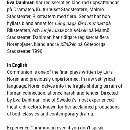
Eva Dahlman
har regisserat en lång rad uppsättningar
på Dramaten, Kulturhuset Stadsteatern, Malmö
Stadsteater, Riksteatern med flera. Senast har hon
hyllats bland annat för
Lång dags färd mot natt
på
Riksteatern
,
och
Linje Lusta
och
Måsen
på Malmö
Stadsteater. Dahlman har tidigare regisserat flera
Norénpjäser, bland andra
Kliniken
på Göteborgs
Stadsteater 1996.
In English
Communion is one of the final plays written by Lars
Norén and previously unperformed. In raw yet lyrical
language, Norén delves into the fragile shifting terrain of
human connection, at once harsh and tender. Directed
by Eva Dahlman, one of Sweden’s most experienced
theatre directors, known for her acclaimed productions
of both classics and contemporary drama.
Experience Communion even if you don't speak