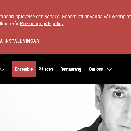
nvändarupplevelse och service. Genom att använda vår webbplats
ling i vår
Personuppgiftspolicy
.
A INSTÄLLNINGAR
Ensemble
På scen
Restaurang
Om oss