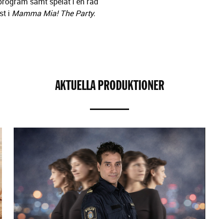
program samt spelat i en rad
st i
Mamma Mia! The Party.
AKTUELLA PRODUKTIONER