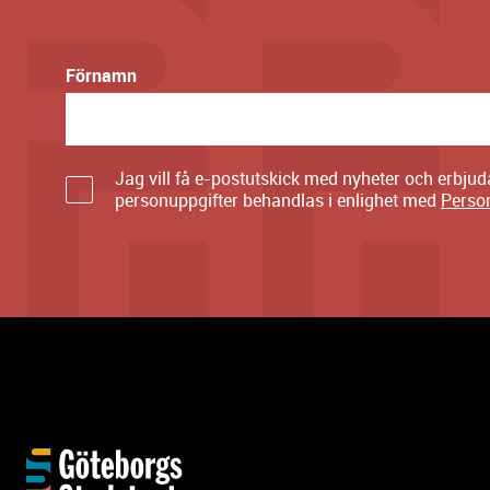
Förnamn
Jag vill få e-postutskick med nyheter och erbju
personuppgifter behandlas i enlighet med
Perso
Y
t