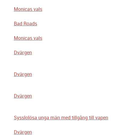
Monicas vals
Bad Roads
Monicas vals
Dvärgen
Dvärgen
Dvärgen
Sysslolösa unga män med tillgång till vapen
Dvärgen