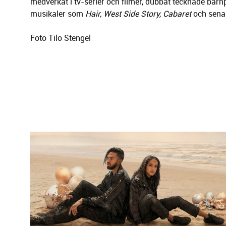
medverkat i tv-serier och filmer, dubbat tecknade barn
musikaler som
Hair, West Side Story, Cabaret
och sena
Foto Tilo Stengel