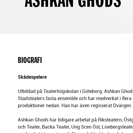
g
e
r
i
n
g
BIOGRAFI
Skådespelare
Utbildad på Teaterhögskolan i Göteborg. Ashkan Ghods
Stadsteaters fasta ensemble och har medverkat i flera 
produktioner nedan. Han har även regisserat Dvärgen.
Ashkan Ghods har tidigare arbetat på Riksteatern, Ös
och Teater, Backa Teater, Ung Scen Öst, Lisebergsteat