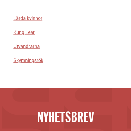
Lärda kvinnor
Kung Lear
Utvandrarna
Skymningsrök
NYHETSBREV