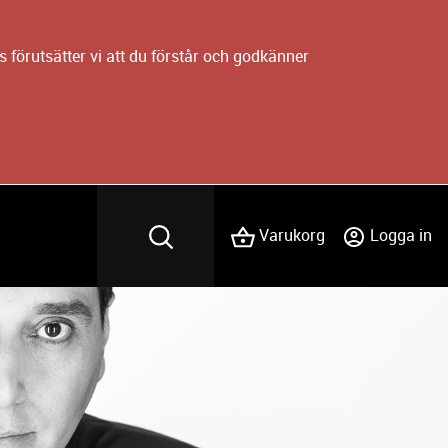
 förutsätter vi att du förstår och godkänner
Varukorg
Logga in