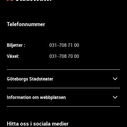
t
e
r
l
Telefonnummer
i
g
a
Biljetter :
031-708 71 00
r
e
Växel:
031-708 70 00
i
n
f
Göteborgs Stadsteater
o
r
Kontakt
m
Information om webbplatsen
a
Press
t
Biljetter
i
o
Hitta oss i sociala medier
Öppettider
Villkor och integritet