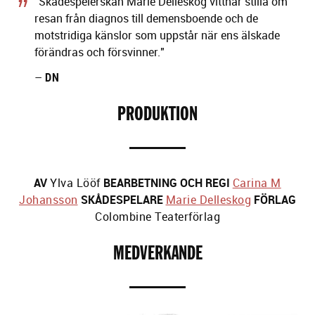
"Skådespelerskan Marie Delleskog vittnar stilla om
resan från diagnos till demensboende och de
motstridiga känslor som uppstår när ens älskade
förändras och försvinner."
–
DN
PRODUKTION
AV
Ylva Lööf
BEARBETNING OCH REGI
Carina M
Johansson
SKÅDESPELARE
Marie Delleskog
FÖRLAG
Colombine Teaterförlag
MEDVERKANDE