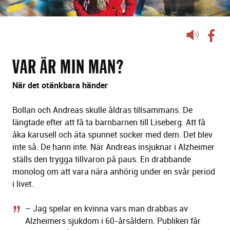
Lyssna
på
sidans
VAR ÄR MIN MAN?
text
När det otänkbara händer
Bollan och Andreas skulle åldras tillsammans. De
längtade efter att få ta barnbarnen till Liseberg. Att få
åka karusell och äta spunnet socker med dem. Det blev
inte så. De hann inte. När Andreas insjuknar i Alzheimer
ställs den trygga tillvaron på paus. En drabbande
monolog om att vara nära anhörig under en svår period
i livet.
– Jag spelar en kvinna vars man drabbas av
Alzheimers sjukdom i 60-årsåldern. Publiken får