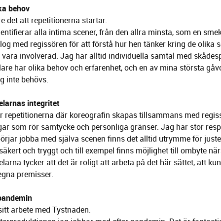
ika behov
e det att repetitionerna startar.
tifierar alla intima scener, från den allra minsta, som en smekn
log med regissören för att förstå hur hen tänker kring de olika
vara involverad. Jag har alltid individuella samtal med skådesp
lare har olika behov och erfarenhet, och en av mina största gåv
g inte behövs.
larnas integritet
 repetitionerna där koreografin skapas tillsammans med regis
ngar som rör samtycke och personliga gränser. Jag har stor res
 börjar jobba med själva scenen finns det alltid utrymme för juste
säkert och tryggt och till exempel finns möjlighet till ombyte n
arna tycker att det är roligt att arbeta på det här sättet, att ku
 egna premisser.
 pandemin
sitt arbete med Tystnaden.