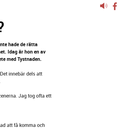
Lyssna
på
?
sidans
text
nte hade de rätta
et. Idag är hon en av
rbete med Tystnaden.
Det innebär dels att
.
cenerna. Jag tog ofta ett
 bad att få komma och