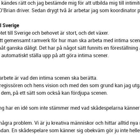
 kändes rätt och jag bestämde mig för att utbilda mig till intimi
O’Brian driver. Sedan drygt två år arbetar jag som koordinator p
l Sverige
t till Sverige och behovet är stort, och det växer.
 ett gemensamt ramverk för hur man ska arbeta med intima scene
t ganska dåligt. Det har på något sätt funnits en föreställning
automatiskt ställa upp på att göra intima scener.
arbete är vad den intima scenen ska berätta.
a regissören och hens vision och med den som grund kan jag ut
 dem, på ett sätt som också kan fördjupa scenen.
ng har en idé som inte stämmer med vad skådespelarna känner
några problem. Vi är ju kreativa människor och hittar alltid nya 
ändan. En skådespelare som känner sig obekväm gör ju inte heller