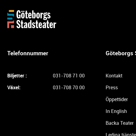
Y
t
t
e
r
l
Telefonnummer
Göteborgs 
i
g
a
Biljetter :
031-708 71 00
Kontakt
r
e
Växel:
031-708 70 00
Press
i
Öppettider
n
f
In English
o
r
Backa Teater
m
Lediga tjänste