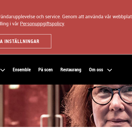
nvändarupplevelse och service. Genom att använda vår webbplats
ling i vår
Personuppgiftspolicy
.
A INSTÄLLNINGAR
Ensemble
På scen
Restaurang
Om oss