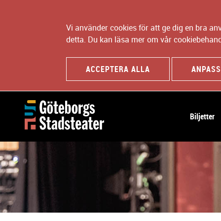
Vi använder cookies för att ge dig en bra a
detta. Du kan läsa mer om vår cookiebehand
ACCEPTERA ALLA
ANPASS
H
Biljetter
u
v
u
d
n
a
v
i