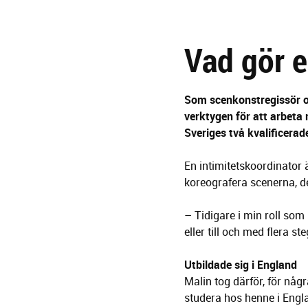
g
e
r
Vad gör e
i
n
g
Som scenkonstregissör o
verktygen för att arbeta 
Sveriges två kvalificerad
En intimitetskoordinator 
koreografera scenerna, del
– Tidigare i min roll som 
eller till och med flera s
Utbildade sig i England
Malin tog därför, för nå
studera hos henne i Engl