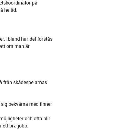
tetskoordinator på
å heltid.
r. Ibland har det förstås
 att om man är
gå från skådespelarnas
 sig bekväma med finner
möjligheter och ofta blir
 ett bra jobb.