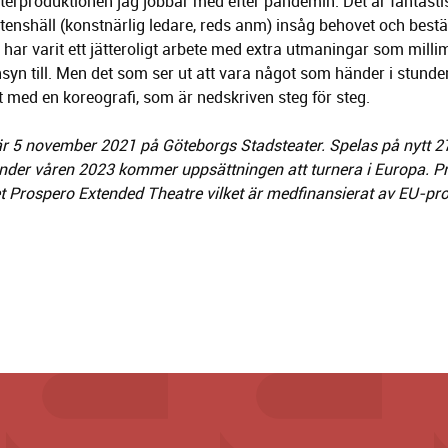
terproduktionen jag jobbar med efter pandemin. Det är fantastis
enshäll (konstnärlig ledare, reds anm) insåg behovet och bestäm
t har varit ett jätteroligt arbete med extra utmaningar som milli
syn till. Men det som ser ut att vara något som händer i stunden
 med en koreografi, som är nedskriven steg för steg.
r 5 november 2021 på Göteborgs Stadsteater. Spelas på nytt 
nder våren 2023 kommer uppsättningen att turnera i Europa. Pr
et Prospero Extended Theatre vilket är medfinansierat av EU-p