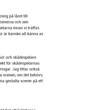
ing på låret till
 scenerna och sen
elarna innan vi träffas
or är kanske att känna av
sör och skådespelare.
pekt för skådespelarnas
ringar. Jag tittar också
ära scenen, om det behövs.
nna gestalta scener på ett