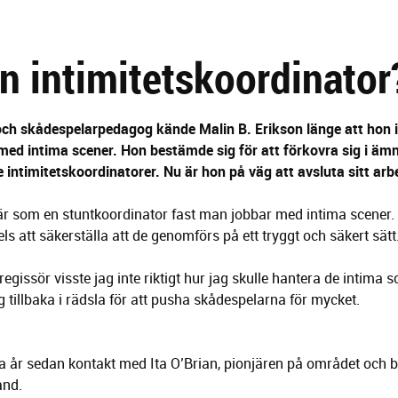
n intimitetskoordinator
ch skådespelarpedagog kände Malin B. Erikson länge att hon i
med intima scener. Hon bestämde sig för att förkovra sig i ämn
e intimitetskoordinatorer. Nu är hon på väg att avsluta sitt a
är som en stuntkoordinator fast man jobbar med intima scener. 
s att säkerställa att de genomförs på ett tryggt och säkert sätt
regissör visste jag inte riktigt hur jag skulle hantera de intima s
teg tillbaka i rädsla för att pusha skådespelarna för mycket.
gra år sedan kontakt med Ita O’Brian, pionjären på området och
and.