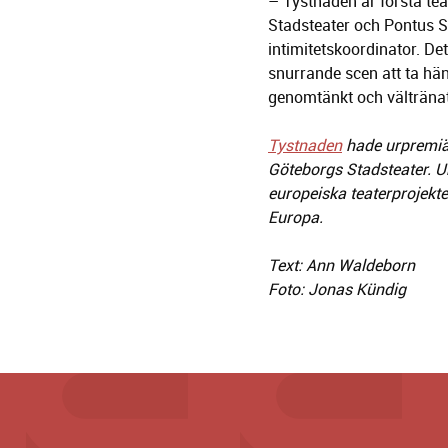
– Tystnaden är första tea
Stadsteater och Pontus St
intimitetskoordinator. De
snurrande scen att ta hän
genomtänkt och vältränat
Tystnaden
hade urpremiä
Göteborgs Stadsteater. U
europeiska teaterprojekt
Europa.
Text: Ann Waldeborn
Foto: Jonas Kündig