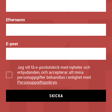
Efternamn
E-post
Jag vill få e-postutskick med nyheter och
erbjudanden, och accepterar att mina
personuppgifter behandlas i enlighet med
Personuppgiftspolicyn
.
SKICKA