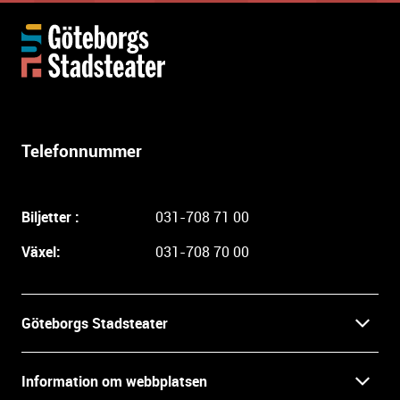
Y
t
t
e
r
l
Telefonnummer
i
g
a
Biljetter :
031-708 71 00
r
e
Växel:
031-708 70 00
i
n
f
Göteborgs Stadsteater
o
r
Kontakt
m
Information om webbplatsen
a