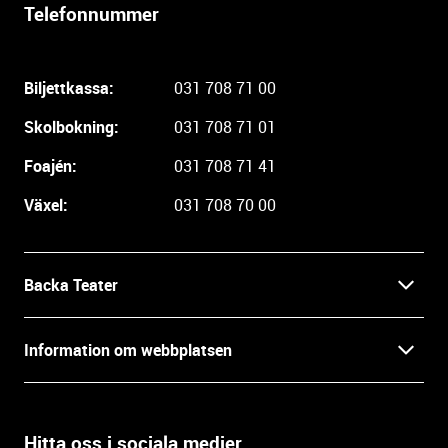
Telefonnummer
l
i
g
Biljettkassa:
031 708 71 00
a
r
Skolbokning:
031 708 71 01
e
i
Foajén:
031 708 71 41
n
Växel:
031 708 70 00
f
o
r
m
Backa Teater
a
t
Kontakt
Information om webbplatsen
i
o
Press
Villkor och integritet
n
o
Hitta oss i sociala medier
Prao, praktik och lediga tjänster