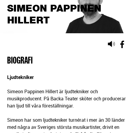
SIMEON PAPPINEN
HILLERT
Lyssna
på
BIOGRAFI
sidans
text
Ljudtekniker
Simeon Pappinen Hillert är ljudtekniker och
musikproducent. På Backa Teater sköter och producerar
han ljud till våra föreställningar.
Simeon har som ljudtekniker turnérat i mer än 30 länder
med några av Sveriges största musikartister, drivit en