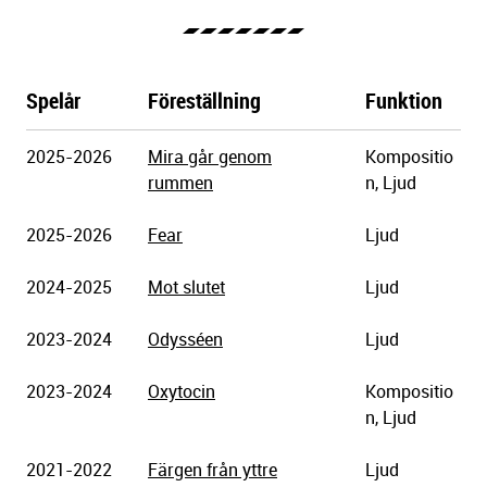
Spelår
Föreställning
Funktion
Göteborgs
2025-2026
Mira går genom
Kompositio
Stadsteater
rummen
n, Ljud
2025-2026
Fear
Ljud
2024-2025
Mot slutet
Ljud
2023-2024
Odysséen
Ljud
2023-2024
Oxytocin
Kompositio
n, Ljud
2021-2022
Färgen från yttre
Ljud