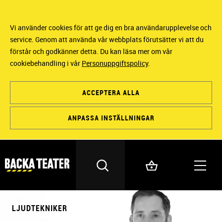
Vi använder cookies för att ge dig en bra användarupplevelse och
service. Genom att använda vår webbplats förutsätter vi att du
förstår och godkänner detta. Du kan läsa mer om vår
cookiebehandling i vår
Personuppgiftspolicy
.
ACCEPTERA ALLA
ANPASSA INSTÄLLNINGAR
LJUDTEKNIKER