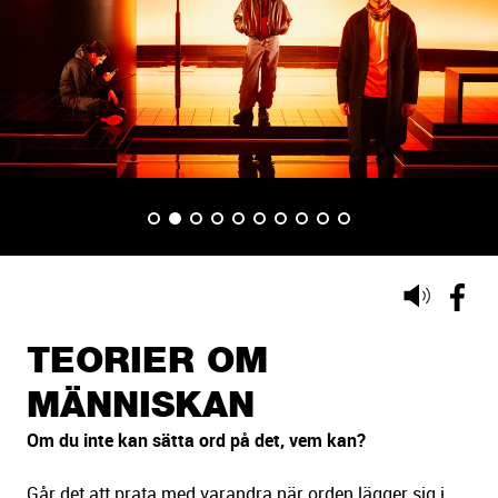
d
s
p
e
l
BILD 1
BILD 2
(VISAS NU)
BILD 3
BILD 4
BILD 5
BILD 6
BILD 7
BILD 8
BILD 9
BILD 10
Lyssna
på
sidans
TEORIER OM
text
MÄNNISKAN
Om du inte kan sätta ord på det, vem kan?
Går det att prata med varandra när orden lägger sig i