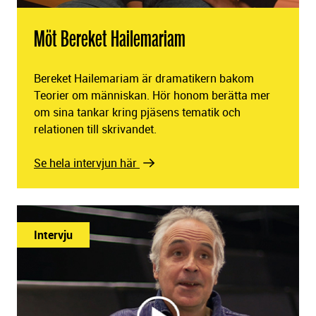
Möt Bereket Hailemariam
Bereket Hailemariam är dramatikern bakom
Teorier om människan. Hör honom berätta mer
om sina tankar kring pjäsens tematik och
relationen till skrivandet.
Se hela intervjun här
Intervju