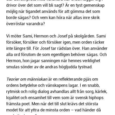
drivor över det som vill bli sagt? Är en tyst gemenskap
möjlig när tigandet används för att gömma det som
borde sägas? Och vem kan höra när allas inre skrik
överröstar varandra?
Vi möter Sami, Hermon och Josef på skolgården. Sami
försöker, försöker och försöker igen, men orden räcker
inte längre till. För Josef tar rädslan över. Han använder
alla ord förutom de som egentligen behöver sägas. Och
Hermon, hon jagar sanningen när hennes verklighet
smulas sönder av de andras högljudda tystnad.
Teorier om människan
är en reflekterande pjäs om
ordens betydelse och vänskapens lagar. I en snabb,
rytmisk och rolig dialog avhandlas allt från sorg, kärlek,
lojalitet och ensamhet till vem som är svensk hiphops
främsta poet. Men när det till slut krävs det största
modet för att yttra de minsta orden – vad händer då