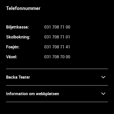
r
Telefonnummer
l
i
g
Biljettkassa:
031 708 71 00
a
r
Skolbokning:
031 708 71 01
e
i
Foajén:
031 708 71 41
n
Växel:
031 708 70 00
f
o
r
m
Backa Teater
a
t
Kontakt
Information om webbplatsen
i
o
Press
Villkor och integritet
n
o