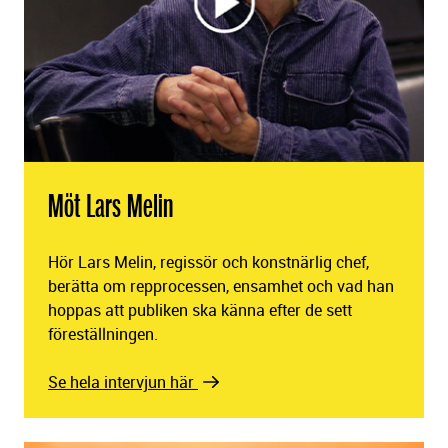
Möt Lars Melin
Hör Lars Melin, regissör och konstnärlig chef,
berätta om repprocessen, ensamhet och vad han
hoppas att publiken ska känna efter de sett
föreställningen.
Se hela intervjun här