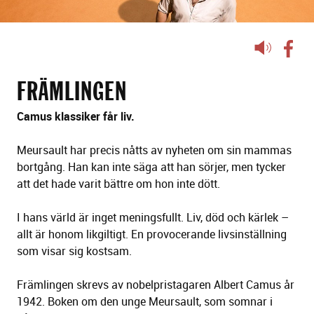
Lyssna
på
sidans
FRÄMLINGEN
text
Camus klassiker får liv.
Meursault har precis nåtts av nyheten om sin mammas
bortgång. Han kan inte säga att han sörjer, men tycker
att det hade varit bättre om hon inte dött.
I hans värld är inget meningsfullt. Liv, död och kärlek –
allt är honom likgiltigt. En provocerande livsinställning
som visar sig kostsam.
Främlingen skrevs av nobelpristagaren Albert Camus år
1942. Boken om den unge Meursault, som somnar i