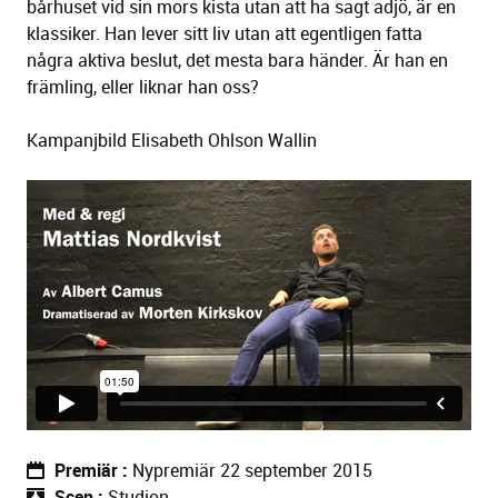
bårhuset vid sin mors kista utan att ha sagt adjö, är en
klassiker. Han lever sitt liv utan att egentligen fatta
några aktiva beslut, det mesta bara händer. Är han en
främling, eller liknar han oss?
Kampanjbild Elisabeth Ohlson Wallin
Premiär
Nypremiär 22 september 2015
Scen
Studion