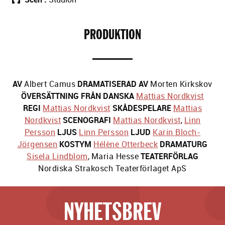
PRODUKTION
AV
Albert Camus
DRAMATISERAD AV
Morten Kirkskov
ÖVERSÄTTNING FRÅN DANSKA
Mattias Nordkvist
REGI
Mattias Nordkvist
SKÅDESPELARE
Mattias
Nordkvist
SCENOGRAFI
Mattias Nordkvist
,
Linn
Persson
LJUS
Linn Persson
LJUD
Karin Bloch-
Jörgensen
KOSTYM
Hélène Otterbeck
DRAMATURG
Sisela Lindblom
,
Maria Hesse
TEATERFÖRLAG
Nordiska Strakosch Teaterförlaget ApS
NYHETSBREV