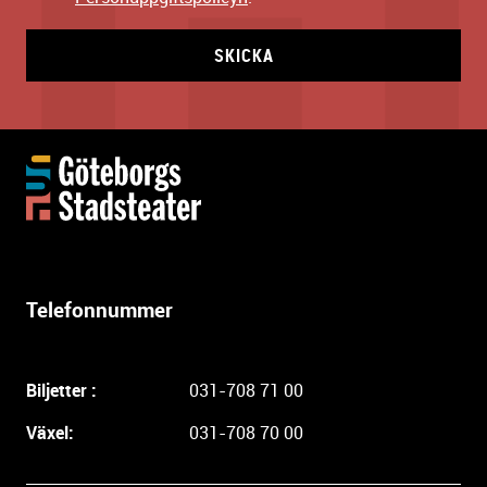
SKICKA
Y
t
t
e
r
l
Telefonnummer
i
g
a
Biljetter :
031-708 71 00
r
e
Växel:
031-708 70 00
i
n