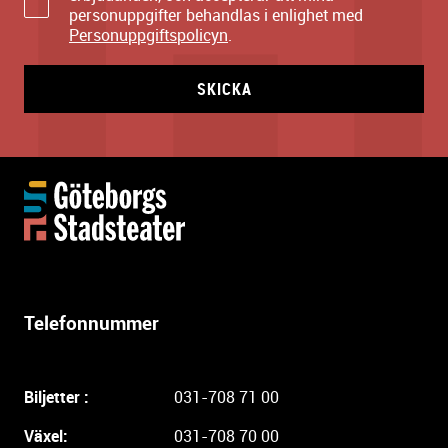
personuppgifter behandlas i enlighet med
Personuppgiftspolicyn
.
SKICKA
Y
t
t
e
r
l
Telefonnummer
i
g
a
Biljetter :
031-708 71 00
r
e
Växel:
031-708 70 00