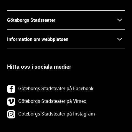
i
n
f
Göteborgs Stadsteater
o
r
Kontakt
m
Information om webbplatsen
a
Press
t
Biljetter
i
o
Hitta oss i sociala medier
Öppettider
Villkor och integritet
n
o
In English
Om webbplatsen
c
Göteborgs Stadsteater på Facebook
h
Backa Teater
k
Göteborgs Stadsteater på Vimeo
Tillgänglighetsredogörelse
o
Göteborgs Stadsteater på Instagram
Lediga tjänster
n
Webbplatskarta
t
a