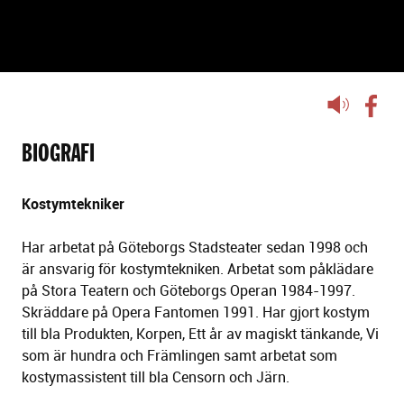
HÉLÈNE OTTERBECK
Lyssna
på
sidans
BIOGRAFI
text
Kostymtekniker
Har arbetat på Göteborgs Stadsteater sedan 1998 och
är ansvarig för kostymtekniken. Arbetat som påklädare
på Stora Teatern och Göteborgs Operan 1984-1997.
Skräddare på Opera Fantomen 1991. Har gjort kostym
till bla Produkten, Korpen, Ett år av magiskt tänkande, Vi
som är hundra och Främlingen samt arbetat som
kostymassistent till bla Censorn och Järn.