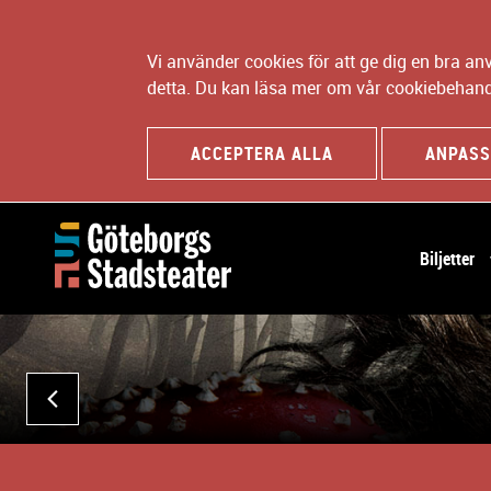
Vi använder cookies för att ge dig en bra a
detta. Du kan läsa mer om vår cookiebehand
ACCEPTERA ALLA
ANPASS
H
Biljetter
u
v
B
u
i
d
l
n
d
a
FÖREGÅENDE
s
v
p
i
e