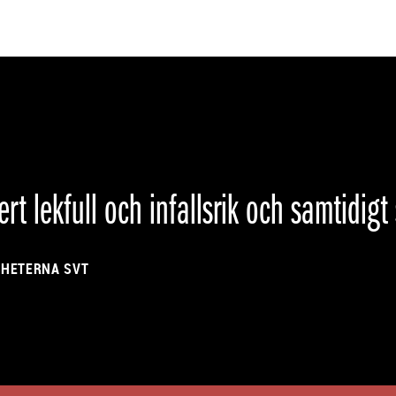
 är teater som helt egen konstart. Det
ed, låta sig omfamnas