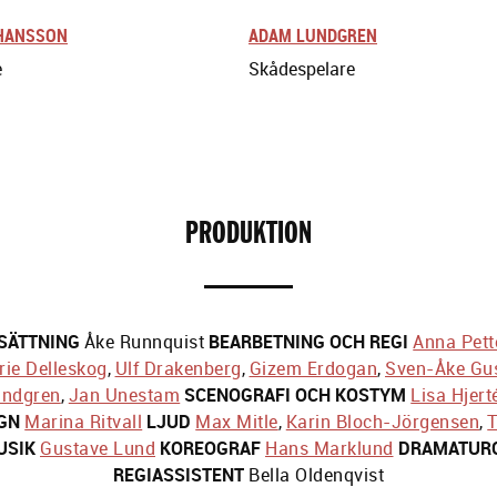
OHANSSON
ADAM LUNDGREN
e
Skådespelare
PRODUKTION
SÄTTNING
Åke Runnquist
BEARBETNING OCH REGI
Anna Pett
ie Delleskog
,
Ulf Drakenberg
,
Gizem Erdogan
,
Sven-Åke Gu
ndgren
,
Jan Unestam
SCENOGRAFI OCH KOSTYM
Lisa Hjert
GN
Marina Ritvall
LJUD
Max Mitle
,
Karin Bloch-Jörgensen
,
T
USIK
Gustave Lund
KOREOGRAF
Hans Marklund
DRAMATUR
REGIASSISTENT
Bella Oldenqvist