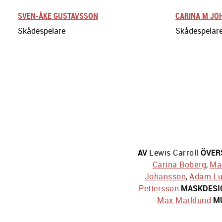
SVEN-ÅKE GUSTAVSSON
CARINA M J
Skådespelare
Skådespelar
AV
Lewis Carroll
ÖVER
Carina Boberg
,
Mar
Johansson
,
Adam Lu
Pettersson
MASKDESI
Max Marklund
M