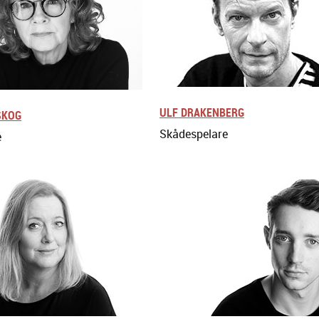
ULF DRAKENBERG
SKOG
Skådespelare
e