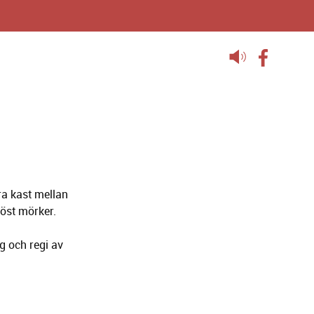
Lyssna
på
sidans
text
a kast mellan
löst mörker.
g och regi av