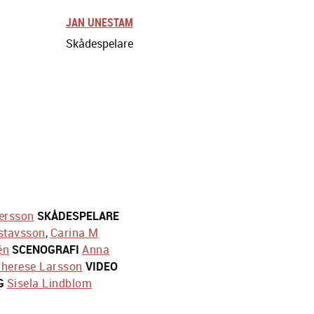
JAN UNESTAM
Skådespelare
ersson
SKÅDESPELARE
stavsson
,
Carina M
én
SCENOGRAFI
Anna
herese Larsson
VIDEO
G
Sisela Lindblom