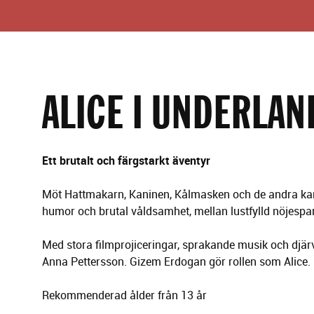
g
l
e
r
i
n
g
ALICE I UNDERLAN
Ett brutalt och färgstarkt äventyr
Möt Hattmakarn, Kaninen, Kålmasken och de andra kar
humor och brutal våldsamhet, mellan lustfylld nöjespar
Med stora filmprojiceringar, sprakande musik och djärv
Anna Pettersson. Gizem Erdogan gör rollen som Alice.
Rekommenderad ålder från 13 år