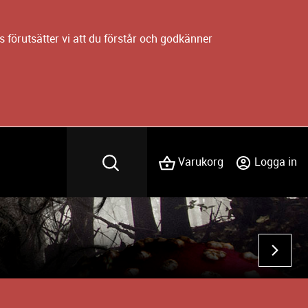
 förutsätter vi att du förstår och godkänner
Varukorg
Logga in
NÄST