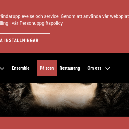
nvändarupplevelse och service. Genom att använda vår webbplats
ling i vår
Personuppgiftspolicy
.
A INSTÄLLNINGAR
Ensemble
På scen
Restaurang
Om oss