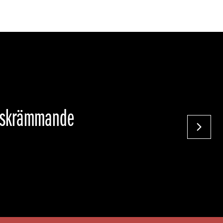
 är bara att
NÄST