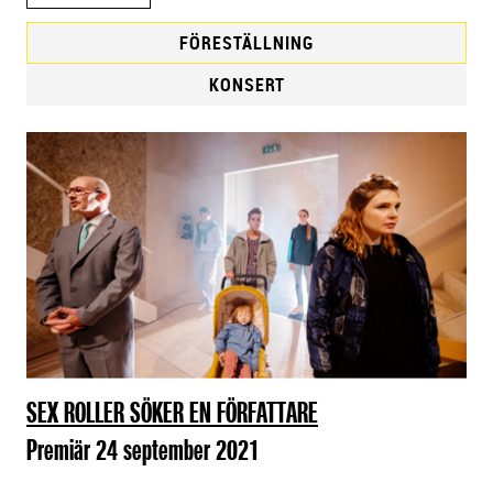
FÖRESTÄLLNING
KONSERT
F
ö
r
e
s
t
ä
l
l
n
i
SEX ROLLER SÖKER EN FÖRFATTARE
n
Premiär 24 september 2021
g
a