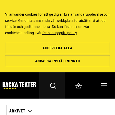
Vi använder cookies för att ge dig en bra användarupplevelse och
service. Genom att använda vår webbplats förutsätter vi att du
förstår och godkänner detta. Du kan läsa mer om vår
cookiebehandling i vår
Personuppgiftspolicy
.
ACCEPTERA ALLA
ANPASSA INSTÄLLNINGAR
ARKIVET