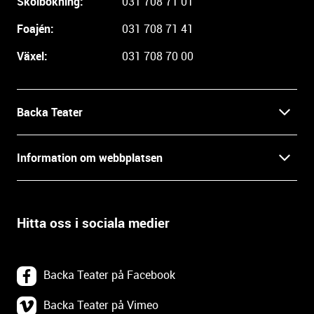
Skolbokning:
031 708 71 01
e
i
Foajén:
031 708 71 41
n
Växel:
031 708 70 00
f
o
r
m
Backa Teater
a
t
Kontakt
Information om webbplatsen
i
o
Press
Villkor och integritet
n
o
Hitta oss i sociala medier
Prao, praktik och lediga tjänster
c
Tillgänglighetsdatabasen
h
In English
k
Om webbplatsen
Backa Teater på Facebook
o
n
Göteborgs Stadsteater
Backa Teater på Vimeo
Tillgänglighetsredogörelse