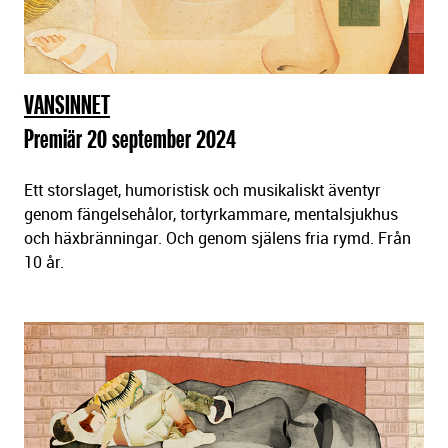
ä
l
l
n
i
VANSINNET
n
Premiär 20 september 2024
g
a
Ett storslaget, humoristisk och musikaliskt äventyr
r
genom fängelsehålor, tortyrkammare, mentalsjukhus
och häxbränningar. Och genom själens fria rymd. Från
10 år.