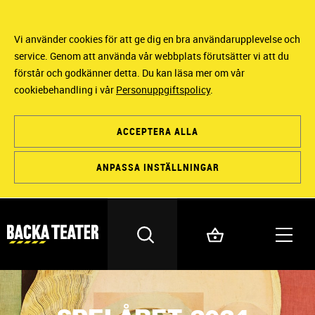
Vi använder cookies för att ge dig en bra användarupplevelse och
service. Genom att använda vår webbplats förutsätter vi att du
förstår och godkänner detta. Du kan läsa mer om vår
cookiebehandling i vår
Personuppgiftspolicy
.
ACCEPTERA ALLA
ANPASSA INSTÄLLNINGAR