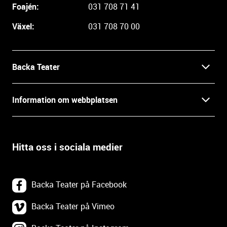
i
Foajén:
031 708 71 41
n
Växel:
031 708 70 00
f
o
r
m
Backa Teater
a
t
Kontakt
Information om webbplatsen
i
o
Press
Villkor och integritet
n
o
Hitta oss i sociala medier
Prao, praktik och lediga tjänster
c
Tillgänglighetsdatabasen
h
In English
k
Om webbplatsen
Backa Teater på Facebook
o
n
Göteborgs Stadsteater
Backa Teater på Vimeo
Tillgänglighetsredogörelse
t
a