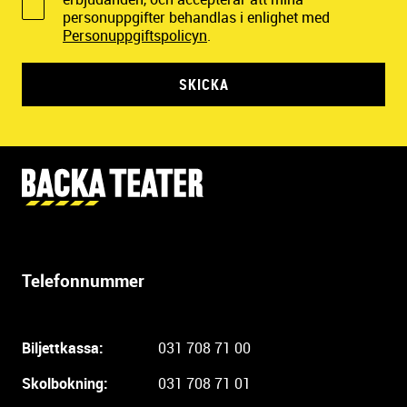
personuppgifter behandlas i enlighet med
Personuppgiftspolicyn
.
SKICKA
Y
t
t
e
r
Telefonnummer
l
i
g
Biljettkassa:
031 708 71 00
a
r
Skolbokning:
031 708 71 01
e