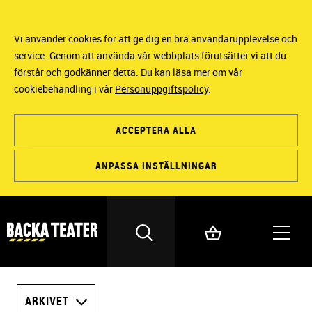
Vi använder cookies för att ge dig en bra användarupplevelse och
service. Genom att använda vår webbplats förutsätter vi att du
förstår och godkänner detta. Du kan läsa mer om vår
cookiebehandling i vår
Personuppgiftspolicy
.
ACCEPTERA ALLA
ANPASSA INSTÄLLNINGAR
ARKIVET