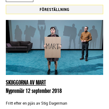
FÖRESTÄLLNING
F
ö
r
e
s
t
ä
l
l
n
i
SKUGGORNA AV MART
n
Nypremiär 12 september 2018
g
a
Fritt efter en pjäs av Stig Dagerman
r