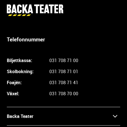
Y
t
t
e
r
Telefonnummer
l
i
g
Biljettkassa:
031 708 71 00
a
r
Skolbokning:
031 708 71 01
e
i
Foajén:
031 708 71 41
n
Växel:
031 708 70 00
f
o
r
m
Backa Teater
a