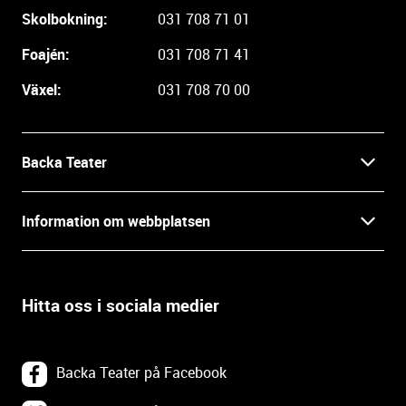
r
Skolbokning:
031 708 71 01
e
i
Foajén:
031 708 71 41
n
Växel:
031 708 70 00
f
o
r
m
Backa Teater
a
t
Kontakt
Information om webbplatsen
i
o
Press
Villkor och integritet
n
o
Hitta oss i sociala medier
Prao, praktik och lediga tjänster
c
Tillgänglighetsdatabasen
h
In English
k
Om webbplatsen
Backa Teater på Facebook
o
n
Göteborgs Stadsteater