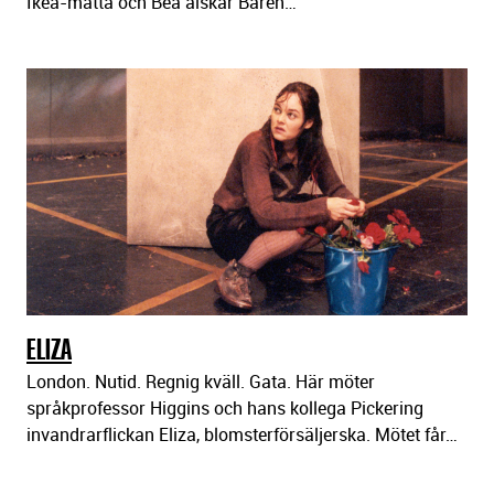
Ikea-matta och Bea älskar Baren…
ELIZA
London. Nutid. Regnig kväll. Gata. Här möter
språkprofessor Higgins och hans kollega Pickering
invandrarflickan Eliza, blomsterförsäljerska. Mötet får…