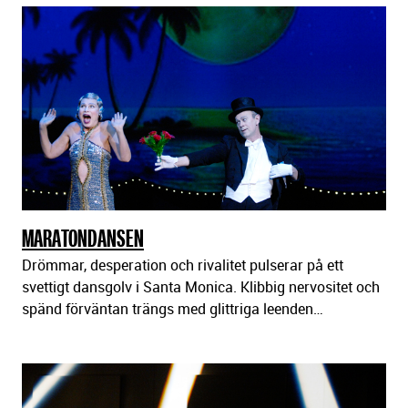
MARATONDANSEN
Drömmar, desperation och rivalitet pulserar på ett
svettigt dansgolv i Santa Monica. Klibbig nervositet och
spänd förväntan trängs med glittriga leenden…