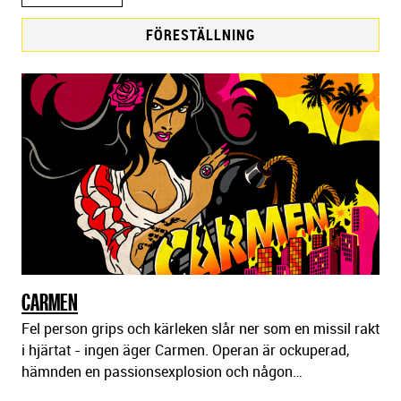
FÖRESTÄLLNING
F
ö
r
e
s
t
ä
l
l
n
i
CARMEN
n
Fel person grips och kärleken slår ner som en missil rakt
g
i hjärtat - ingen äger Carmen. Operan är ockuperad,
a
hämnden en passionsexplosion och någon…
r