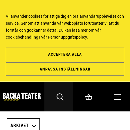
Vi använder cookies för att ge dig en bra användarupplevelse och
service. Genom att använda vår webbplats förutsätter vi att du
förstår och godkänner detta. Du kan läsa mer om vår
cookiebehandling i vår
Personuppgiftspolicy
.
ACCEPTERA ALLA
ANPASSA INSTÄLLNINGAR
ARKIVET