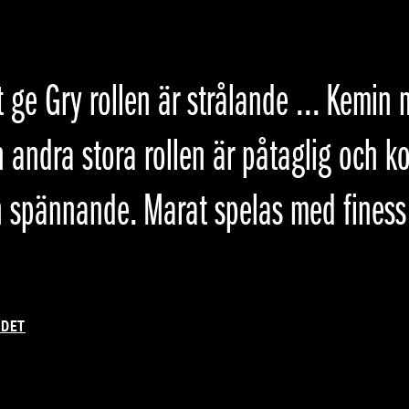
a inlån av allt från Bernard Hermann
verse länders nationalsånger skapar Chr
a Vinters elektroniska musik tillsamm
ignen en alldeles egen associationsvä