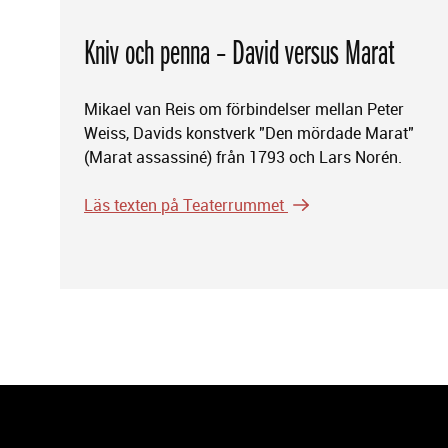
Kniv och penna – David versus Marat
Mikael van Reis om förbindelser mellan Peter
Weiss, Davids konstverk "Den mördade Marat"
(Marat assassiné) från 1793 och Lars Norén.
Läs texten på Teaterrummet
B
i
l