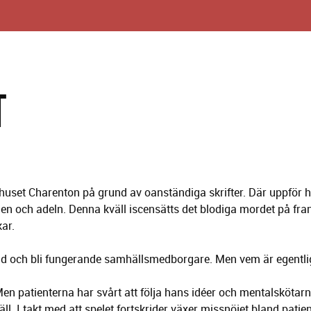
T
huset Charenton på grund av oanständiga skrifter. Där uppför 
gen och adeln. Denna kväll iscensätts det blodiga mordet på fra
kar.
nd och bli fungerande samhällsmedborgare. Men vem är egentli
Men patienterna har svårt att följa hans idéer och mentalskötar
äll. I takt med att spelet fortskrider växer missnöjet bland patie