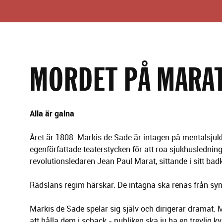
g
l
e
r
i
n
g
MORDET PÅ MARA
Alla är galna
Året är 1808. Markis de Sade är intagen på mentalsjuk
egenförfattade teaterstycken för att roa sjukhuslednin
revolutionsledaren Jean Paul Marat, sittande i sitt bad
Rädslans regim härskar. De intagna ska renas från sy
Markis de Sade spelar sig själv och dirigerar dramat. 
att hålla dem i schack - publiken ska ju ha en trevlig kv