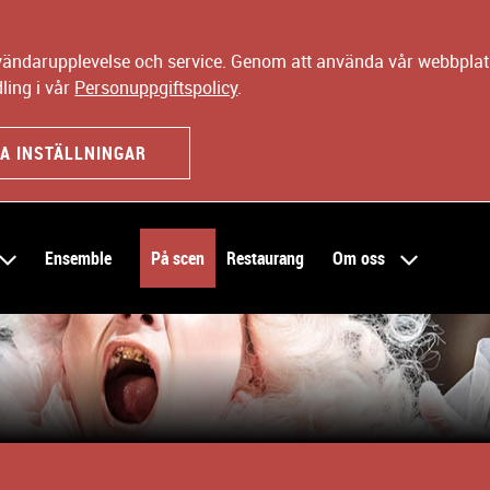
nvändarupplevelse och service. Genom att använda vår webbplats
ling i vår
Personuppgiftspolicy
.
A INSTÄLLNINGAR
Ensemble
På scen
Restaurang
Om oss