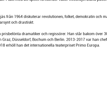
äs från 1964 diskuterar revolutionen, folket, demokratin och m
arsynt och drastiskt.
 prisbelönta dramatiker och regissörer. Han står bakom över 3
om Graz, Düsseldorf, Bochum och Berlin. 2013-2017 var han chef
8 erhöll han det internationella teaterpriset Primo Europa.