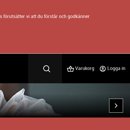
 förutsätter vi att du förstår och godkänner
Varukorg
Logga in
NÄST