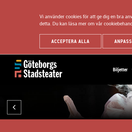
Vi använder cookies för att ge dig en bra a
detta. Du kan läsa mer om vår cookiebehand
ACCEPTERA ALLA
ANPASS
H
Biljetter
u
v
B
u
i
d
l
n
d
a
FÖREGÅENDE
s
v
p
i
e