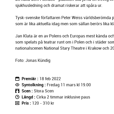
sjukhusledning och dramat riskerar att spåra ur.
Tysk-svenske författaren Peter Weiss världsberömda pj
som är lika aktuella idag men som sällan berörs lika kl
Jan Klata är en av Polens och Europas mest kända och
som spelats på teatrar runt om i Polen och i städer s
nationalscenen National Stary Theatre i Krakow och 201
Foto: Jonas Kündig
Premiär
18 feb 2022
Syntolkning
Fredag 11 mars kl 19.00
Scen
Stora Scen
Längd
Cirka 2 timmar inklusive paus
Pris
120 - 310 kr