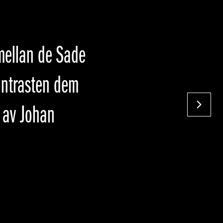
s Psychostråkar
istoffer Bergs
ans med
NÄST
rld.