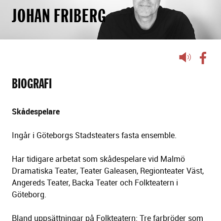
JOHAN FRIBERG
Lyssna
på
sidans
BIOGRAFI
text
Skådespelare
Ingår i Göteborgs Stadsteaters fasta ensemble.
Har tidigare arbetat som skådespelare vid Malmö
Dramatiska Teater, Teater Galeasen, Regionteater Väst,
Angereds Teater, Backa Teater och Folkteatern i
Göteborg.
Bland uppsättningar på Folkteatern: Tre farbröder som