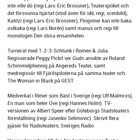
inte ville dö (regi Lars-Eric Brossner), Teaterspöket och
det försvunna hjärtat (stod även för idé, regi, scenbild),
Katitzi (regi Lars-Eric Brossner), Pingviner kan inte baka
ostkaka (regi Lars Norén) samt manus och regi till
monologen Den stora ensamheten.
Turnerat med 1-2-3-Schtunk i Romeo & Julia.
Regisserade Peggy Pickit ser Guds ansikte av Roland
Schimmelphennig på Angereds Teater, samt
medregissör till Fjärilspiloterna på samma teater och
The Woman in Black på GEST.
Medverkat i filmer som Bäst i Sverige (regi Ulf Malmros),
En man som heter Ove (regi Hannes Holm). TV-
versionen av Albert Speer efter Göteborgs Stadsteaters
föreställning (regi Jasenko Selimovic). Skrivit flera
pjäser för Radioteatern, Sveriges Radio.