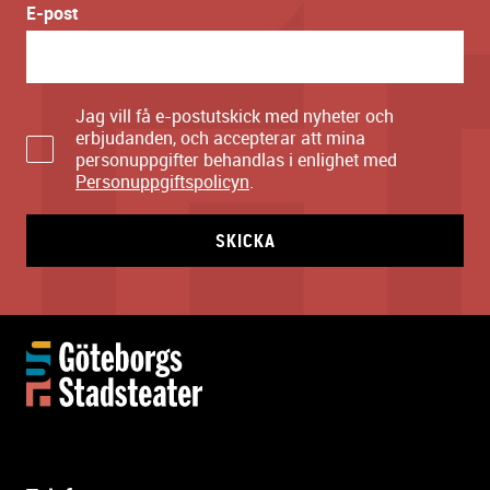
E-post
Jag vill få e-postutskick med nyheter och
erbjudanden, och accepterar att mina
personuppgifter behandlas i enlighet med
Personuppgiftspolicyn
.
SKICKA
Y
t
t
e
r
l