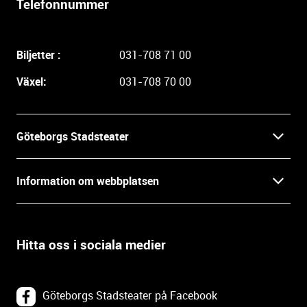
Telefonnummer
i
g
a
Biljetter :
031-708 71 00
r
e
Växel:
031-708 70 00
i
n
f
Göteborgs Stadsteater
o
r
Kontakt
m
Information om webbplatsen
a
Press
t
Biljetter
i
o
Hitta oss i sociala medier
Öppettider
Villkor och integritet
n
o
In English
Om webbplatsen
c
Göteborgs Stadsteater på Facebook