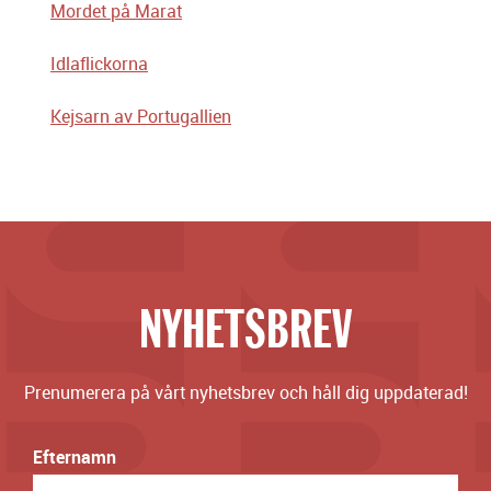
Mordet på Marat
Idlaflickorna
Kejsarn av Portugallien
NYHETSBREV
Prenumerera på vårt nyhetsbrev och håll dig uppdaterad!
Efternamn