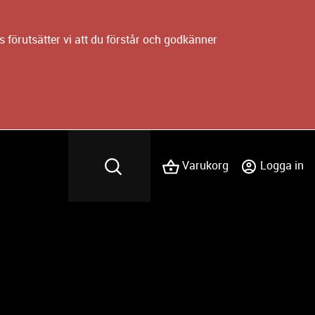
 förutsätter vi att du förstår och godkänner
Varukorg
Logga in