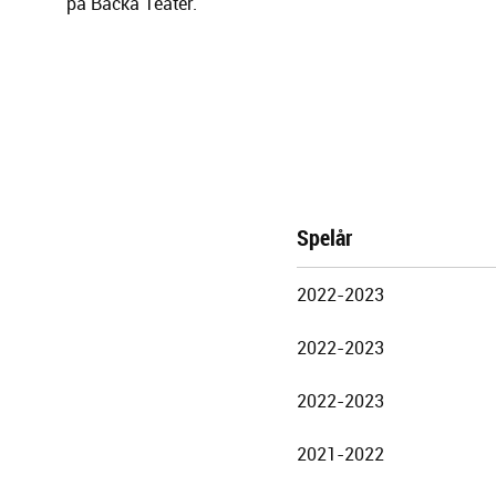
på Backa Teater.
Spelår
Göteborgs
2022-2023
Stadsteater
2022-2023
2022-2023
2021-2022