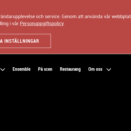
nvändarupplevelse och service. Genom att använda vår webbplats
ling i vår
Personuppgiftspolicy
.
A INSTÄLLNINGAR
Ensemble
På scen
Restaurang
Om oss