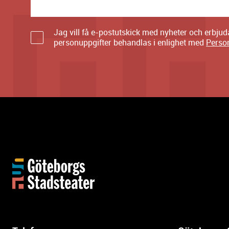
Jag vill få e-postutskick med nyheter och erbju
personuppgifter behandlas i enlighet med
Perso
Y
t
t
e
r
l