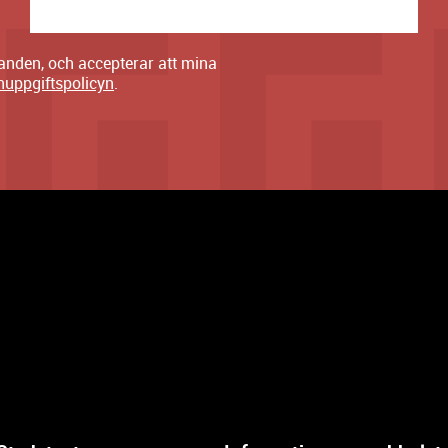
danden, och accepterar att mina
nuppgiftspolicyn
.