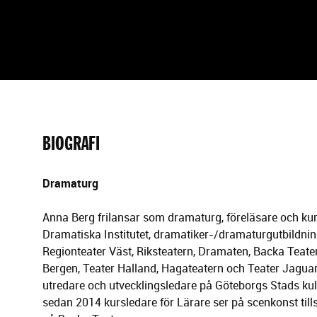
g
e
r
i
n
g
BIOGRAFI
Dramaturg
Anna Berg frilansar som dramaturg, föreläsare och kur
Dramatiska Institutet, dramatiker-/dramaturgutbildnin
Regionteater Väst, Riksteatern, Dramaten, Backa Teater
Bergen, Teater Halland, Hagateatern och Teater Jagua
utredare och utvecklingsledare på Göteborgs Stads kul
sedan 2014 kursledare för Lärare ser på scenkonst ti